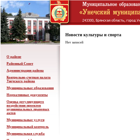
Новости культуры и спорта
Нет записей
О районе
Районный Совет
Администрация района
Контрольно-счетная палата
Унечского района
Муниципальные образования
Нормативные документы
Оценка регулирующего
воздействия проектов
муниципальных правовых
актов
Муниципальные услуги
Муниципальный контроль
Муниципальная служба