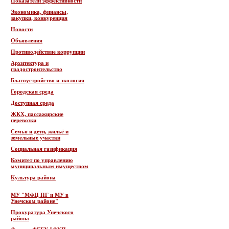
Показатели эффективности
Экономика, финансы,
закупки, конкуренция
Новости
Объявления
Противодействие коррупции
Архитектура и
градостроительство
Благоустройство и экология
Городская среда
Доступная среда
ЖКХ, пассажирские
перевозки
Семья и дети, жильё и
земельные участки
Социальная газификация
Комитет по управлению
муниципальным имуществом
Культура района
МУ "МФЦ ПГ и МУ в
Унечском районе"
Прокуратура Унечского
района