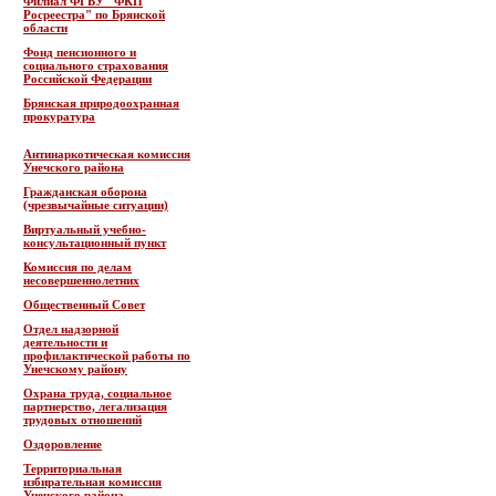
Филиал ФГБУ "ФКП
Росреестра" по Брянской
области
Фонд пенсионного и
социального страхования
Российской Федерации
Брянская природоохранная
прокуратура
Антинаркотическая комиссия
Унечского района
Гражданская оборона
(чрезвычайные ситуации)
Виртуальный учебно-
консультационный пункт
Комиссия по делам
несовершеннолетних
Общественный Совет
Отдел надзорной
деятельности и
профилактической работы по
Унечскому району
Охрана труда, социальное
партнерство, легализация
трудовых отношений
Оздоровление
Территориальная
избирательная комиссия
Унечского района