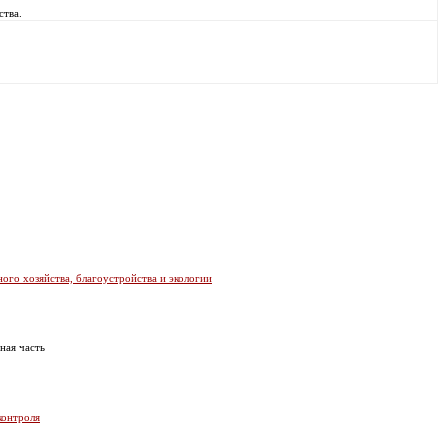
ства.
го хозяйства, благоустройства и экологии
нная часть
контроля