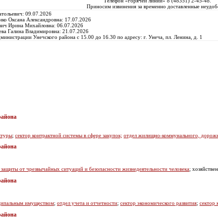
Телефон «горячей линии» 8 (48351) 2-45-48.
Приносим извинения за временно доставленные неудоб
тольевич: 09.07.2026
нко Оксана Александровна: 17.07.2026
вич Ирина Михайловна: 06.07.2026
ева Галина Владимировна: 21.07.2026
инистрации Унечского района с 15.00 до 16.30 по адресу: г. Унеча, пл. Ленина, д. 1
района
ктуры
;
сектор контрактной системы в сфере закупок;
отдел жилищно-коммунального, дорожно
района
 защиты от чрезвычайных ситуаций и безопасности жизнедеятельности человека
; хозяйстве
района
ципальным имуществом
;
отдел учета и отчетности
;
сектор экономического развития
;
сектор 
района