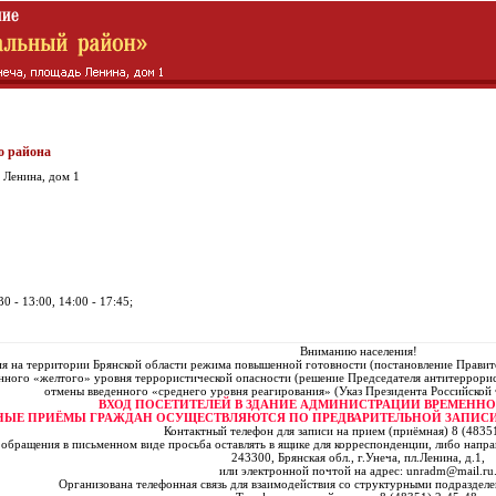
о района
 Ленина, дом 1
0 - 13:00, 14:00 - 17:45;
Вниманию населения!
я на территории Брянской области режима повышенной готовности (постановление Правите
нного «желтого» уровня террористической опасности (решение Председателя антитеррорист
отмены введенного «среднего уровня реагирования» (Указ Президента Российской
ВХОД ПОСЕТИТЕЛЕЙ В ЗДАНИЕ АДМИНИСТРАЦИИ ВРЕМЕННО
НЫЕ ПРИЁМЫ ГРАЖДАН ОСУЩЕСТВЛЯЮТСЯ ПО ПРЕДВАРИТЕЛЬНОЙ ЗАПИСИ
Контактный телефон для записи на прием (приёмная) 8 (48351
 обращения в письменном виде просьба оставлять в ящике для корреспонденции, либо напра
243300, Брянская обл., г.Унеча, пл.Ленина, д.1,
или электронной почтой на адрес: unradm@mail.ru
Организована телефонная связь для взаимодействия со структурными подраздел