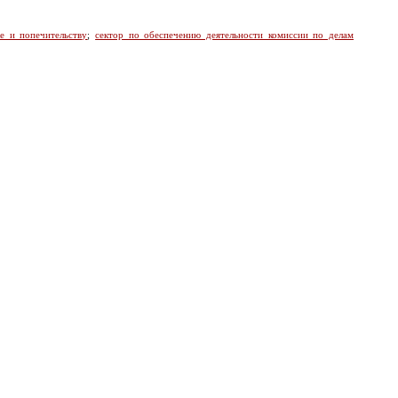
ке и попечительству
;
сектор по обеспечению деятельности комиссии по делам