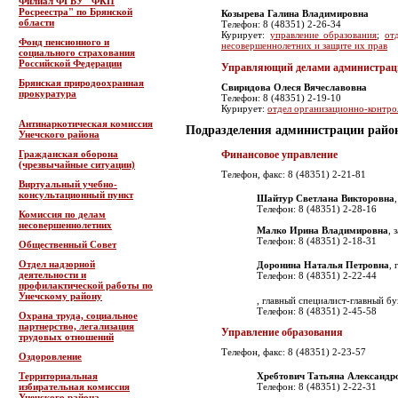
Филиал ФГБУ "ФКП
Росреестра" по Брянской
Козырева Галина Владимировна
области
Телефон: 8 (48351) 2-26-34
Курирует:
управление образования
;
от
Фонд пенсионного и
несовершеннолетних и защите их прав
социального страхования
Российской Федерации
Управляющий делами администрац
Брянская природоохранная
Свиридова Олеся Вячеславовна
прокуратура
Телефон: 8 (48351) 2-19-10
Курирует:
отдел организационно-контро
Антинаркотическая комиссия
Подразделения администрации райо
Унечского района
Финансовое управление
Гражданская оборона
(чрезвычайные ситуации)
Телефон, факс: 8 (48351) 2-21-81
Виртуальный учебно-
консультационный пункт
Шайтур Светлана Викторовна
Телефон: 8 (48351) 2-28-16
Комиссия по делам
несовершеннолетних
Малко Ирина Владимировна
, 
Телефон: 8 (48351) 2-18-31
Общественный Совет
Отдел надзорной
Доронина Наталья Петровна
,
деятельности и
Телефон: 8 (48351) 2-22-44
профилактической работы по
Унечскому району
, главный специалист-главный бу
Телефон: 8 (48351) 2-45-58
Охрана труда, социальное
партнерство, легализация
Управление образования
трудовых отношений
Телефон, факс: 8 (48351) 2-23-57
Оздоровление
Территориальная
Хребтович Татьяна Александр
избирательная комиссия
Телефон: 8 (48351) 2-22-31
Унечского района