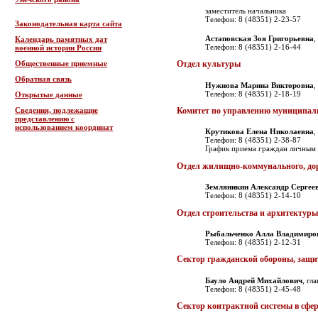
заместитель начальника
Телефон: 8 (48351) 2-23-57
Законодательная карта сайта
Астаповская Зоя Григорьевна
,
Календарь памятных дат
Телефон: 8 (48351) 2-16-44
военной истории России
Общественные приемные
Отдел культуры
Обратная связь
Нужнова Марина Викторовна
,
Телефон: 8 (48351) 2-18-19
Открытые данные
Сведения, подлежащие
Комитет по управлению муниципа
представлению с
использованием координат
Крутикова Елена Николаевна
,
Телефон: 8 (48351) 2-38-87
График приема граждан личным в
Отдел жилищно-коммунального, доро
Земляникин Александр Сергее
Телефон: 8 (48351) 2-14-10
Отдел строительства и архитектуры
Рыбальченко Алла Владимиро
Телефон: 8 (48351) 2-12-31
Сектор гражданской обороны, защи
Бауло Андрей Михайлович
,
гл
Телефон: 8 (48351) 2-45-48
Сектор контрактной системы в сфер