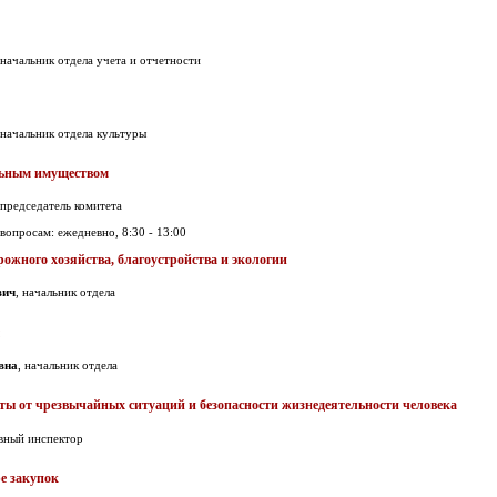
 начальник отдела учета и отчетности
 начальник отдела культуры
льным имуществом
 председатель комитета
опросам: ежедневно, 8:30 - 13:00
жного хозяйства, благоустройства и экологии
вич
, начальник отдела
вна
, начальник отдела
ты от чрезвычайных ситуаций и безопасности жизнедеятельности человека
авный инспектор
е закупок