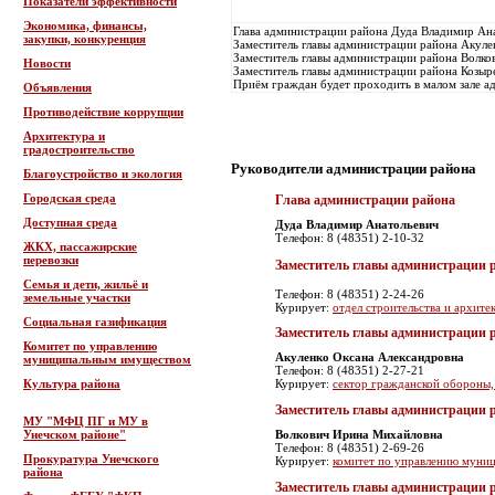
Показатели эффективности
Экономика, финансы,
Глава администрации района Дуда Владимир Ана
закупки, конкуренция
Заместитель главы администрации района Акуле
Заместитель главы администрации района Волко
Новости
Заместитель главы администрации района Козыр
Приём граждан будет проходить в малом зале адм
Объявления
Противодействие коррупции
Архитектура и
градостроительство
Руководители администрации района
Благоустройство и экология
Городская среда
Глава администрации района
Доступная среда
Дуда Владимир Анатольевич
Телефон: 8 (48351) 2-10-32
ЖКХ, пассажирские
перевозки
Заместитель главы администрации 
Семья и дети, жильё и
Телефон: 8 (48351) 2-24-26
земельные участки
Курирует:
отдел строительства и архите
Социальная газификация
Заместитель главы администрации 
Комитет по управлению
Акуленко Оксана Александровна
муниципальным имуществом
Телефон: 8 (48351) 2-27-21
Курирует:
сектор гражданской обороны,
Культура района
Заместитель главы администрации 
МУ "МФЦ ПГ и МУ в
Унечском районе"
Волкович Ирина Михайловна
Телефон: 8 (48351) 2-69-26
Прокуратура Унечского
Курирует:
комитет по управлению муни
района
Заместитель главы администрации 