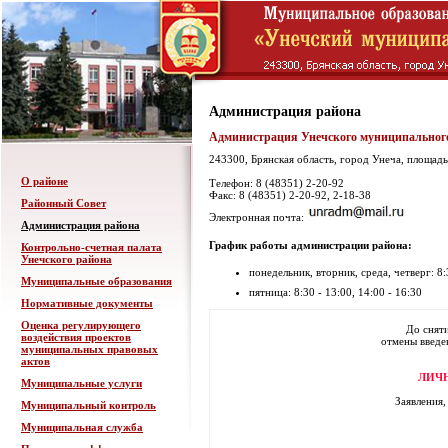
Администрация района
Администрация Унечского муниципальног
243300, Брянская область, город Унеча, площадь
О районе
Телефон: 8 (48351) 2-20-92
Факс: 8 (48351) 2-20-92, 2-18-38
Районный Совет
Электронная почта:
Администрация района
График работы администрации района:
Контрольно-счетная палата
Унечского района
понедельник, вторник, среда, четверг: 8:3
Муниципальные образования
пятница: 8:30 - 13:00, 14:00 - 16:30
Нормативные документы
Оценка регулирующего
До сняти
воздействия проектов
отмены введе
муниципальных правовых
актов
ЛИЧ
Муниципальные услуги
Заявления,
Муниципальный контроль
Муниципальная служба