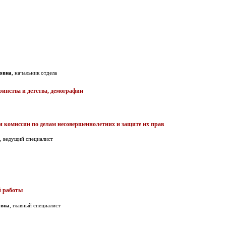
овна
, начальник отдела
ринства и детства, демографии
и комиссии по делам несовершеннолетних и защите их прав
, ведущий специалист
й работы
овна
, главный специалист