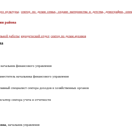
дел культуры
;
сектор по делам семьи, охране материнства и детства, демографии, опе
ии района
льной работы
;
юридический отдел
;
сектор по делам архивов
на
, начальник финансового управления
заместитель начальника финансового управления
 главный специалист сектора доходов и хозяйственных органов
хгалтер сектора учета и отчетности
овна
, начальник управления