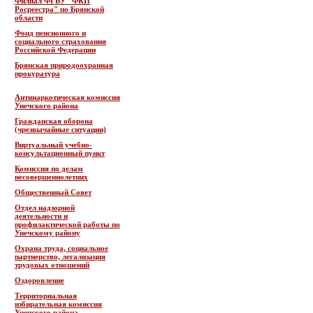
Филиал ФГБУ "ФКП
Росреестра" по Брянской
области
Фонд пенсионного и
социального страхования
Российской Федерации
Брянская природоохранная
прокуратура
Антинаркотическая комиссия
Унечского района
Гражданская оборона
(чрезвычайные ситуации)
Виртуальный учебно-
консультационный пункт
Комиссия по делам
несовершеннолетних
Общественный Совет
Отдел надзорной
деятельности и
профилактической работы по
Унечскому району
Охрана труда, социальное
партнерство, легализация
трудовых отношений
Оздоровление
Территориальная
избирательная комиссия
Унечского района