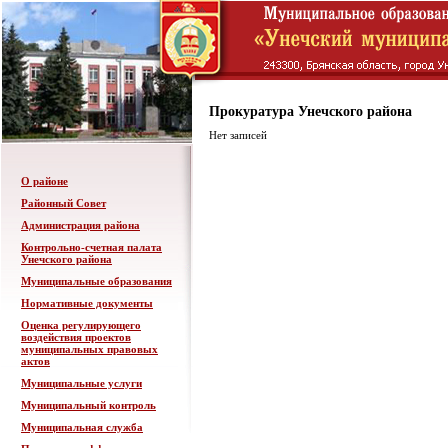
Прокуратура Унечского района
Нет записей
О районе
Районный Совет
Администрация района
Контрольно-счетная палата
Унечского района
Муниципальные образования
Нормативные документы
Оценка регулирующего
воздействия проектов
муниципальных правовых
актов
Муниципальные услуги
Муниципальный контроль
Муниципальная служба