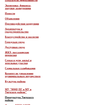
Показатели эффективности
Экономика, финансы,
закупки, конкуренция
Новости
Объявления
Противодействие коррупции
Архитектура и
градостроительство
Благоустройство и экология
Городская среда
Доступная среда
ЖКХ, пассажирские
перевозки
Семья и дети, жильё и
земельные участки
Социальная газификация
Комитет по управлению
муниципальным имуществом
Культура района
МУ "МФЦ ПГ и МУ в
Унечском районе"
Прокуратура Унечского
района