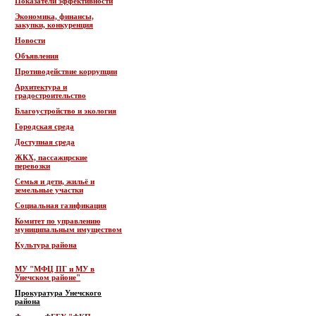
Показатели эффективности
Экономика, финансы,
закупки, конкуренция
Новости
Объявления
Противодействие коррупции
Архитектура и
градостроительство
Благоустройство и экология
Городская среда
Доступная среда
ЖКХ, пассажирские
перевозки
Семья и дети, жильё и
земельные участки
Социальная газификация
Комитет по управлению
муниципальным имуществом
Культура района
МУ "МФЦ ПГ и МУ в
Унечском районе"
Прокуратура Унечского
района