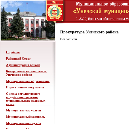
Прокуратура Унечского района
Нет записей
О районе
Районный Совет
Администрация района
Контрольно-счетная палата
Унечского района
Муниципальные образования
Нормативные документы
Оценка регулирующего
воздействия проектов
муниципальных правовых
актов
Муниципальные услуги
Муниципальный контроль
Муниципальная служба