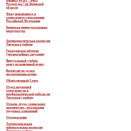
Филиал ФГБУ "ФКП
Росреестра" по Брянской
области
Фонд пенсионного и
социального страхования
Российской Федерации
Брянская природоохранная
прокуратура
Антинаркотическая комиссия
Унечского района
Гражданская оборона
(чрезвычайные ситуации)
Виртуальный учебно-
консультационный пункт
Комиссия по делам
несовершеннолетних
Общественный Совет
Отдел надзорной
деятельности и
профилактической работы по
Унечскому району
Охрана труда, социальное
партнерство, легализация
трудовых отношений
Оздоровление
Территориальная
избирательная комиссия
Унечского района