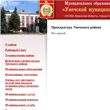
Прокуратура Унечского района
Нет записей
О районе
Районный Совет
Администрация района
Контрольно-счетная палата
Унечского района
Муниципальные образования
Нормативные документы
Оценка регулирующего
воздействия проектов
муниципальных правовых
актов
Муниципальные услуги
Муниципальный контроль
Муниципальная служба