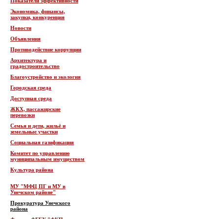
Показатели эффективности
Экономика, финансы,
закупки, конкуренция
Новости
Объявления
Противодействие коррупции
Архитектура и
градостроительство
Благоустройство и экология
Городская среда
Доступная среда
ЖКХ, пассажирские
перевозки
Семья и дети, жильё и
земельные участки
Социальная газификация
Комитет по управлению
муниципальным имуществом
Культура района
МУ "МФЦ ПГ и МУ в
Унечском районе"
Прокуратура Унечского
района