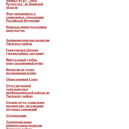
Филиал ФГБУ "ФКП
Росреестра" по Брянской
области
Фонд пенсионного и
социального страхования
Российской Федерации
Брянская природоохранная
прокуратура
Антинаркотическая комиссия
Унечского района
Гражданская оборона
(чрезвычайные ситуации)
Виртуальный учебно-
консультационный пункт
Комиссия по делам
несовершеннолетних
Общественный Совет
Отдел надзорной
деятельности и
профилактической работы по
Унечскому району
Охрана труда, социальное
партнерство, легализация
трудовых отношений
Оздоровление
Территориальная
избирательная комиссия
Унечского района