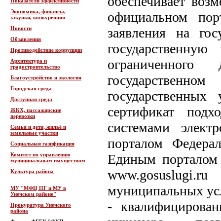
обеспечивает воз
Показатели эффективности
Экономика, финансы,
официальном порт
закупки, конкуренция
Новости
заявления на гос
Объявления
государственную
Противодействие коррупции
ограниченного
Архитектура и
градостроительство
государственн
Благоустройство и экология
Городская среда
государственных 
Доступная среда
сертификат подх
ЖКХ, пассажирские
перевозки
системами элект
Семья и дети, жильё и
земельные участки
порталом Федера
Социальная газификация
Комитет по управлению
Единым порталом 
муниципальным имуществом
www.gosuslugi
Культура района
муниципальных усл
МУ "МФЦ ПГ и МУ в
Унечском районе"
- квалифицирова
Прокуратура Унечского
района