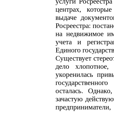
услуги Росреестр
центрах, которы
выдаче документо
Росреестра: постан
на недвижимое им
учета и регистр
Единого государст
Существует стереот
дело хлопотное,
укоренилась прив
государственног
осталась. Однако
зачастую действую
предпринимате