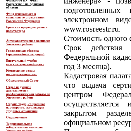
инженера» - позв
Филиал ФГБУ "ФКП
Росреестра" по Брянской
области
подготовленных 
Фонд пенсионного и
электронном вид
социального страхования
Российской Федерации
www.rosreestr.ru.
Брянская природоохранная
прокуратура
Стоимость одного 
Антинаркотическая комиссия
Унечского района
Срок действия с
Гражданская оборона
(чрезвычайные ситуации)
Федеральной кадас
Виртуальный учебно-
год 3 месяца).
консультационный пункт
Комиссия по делам
Кадастровая палат
несовершеннолетних
Общественный Совет
что выдача серт
Отдел надзорной
деятельности и
центром Федерал
профилактической работы по
Унечскому району
осуществляется 
Охрана труда, социальное
партнерство, легализация
закрытом раздел
трудовых отношений
Оздоровление
официальном ресурсе
Территориальная
избирательная комиссия
Унечского района