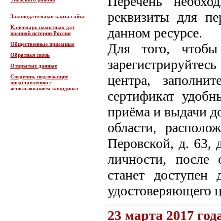
Перечень необхо
реквизиты для пе
Законодательная карта сайта
Календарь памятных дат
данном ресурсе.
военной истории России
Общественные приемные
Для того, чтобы
Обратная связь
зарегистрируйтесь
Открытые данные
центра, заполни
Сведения, подлежащие
представлению с
использованием координат
сертификат удобн
приёма и выдачи д
области, располо
Перовской, д. 63,
личности, после
станет доступен 
удостоверяющего ц
23 марта 2017 год