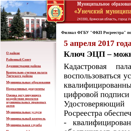
Филиал ФГБУ "ФКП Росреестра" по
5 апреля 2017 год
Ключ ЭЦП – можно
О районе
Районный Совет
Кадастровая пал
Администрация района
Контрольно-счетная палата
воспользоваться у
Унечского района
Муниципальные образования
квалифицированн
Нормативные документы
цифровой подписи
Оценка регулирующего
воздействия проектов
Удостоверяющий 
муниципальных правовых
актов
Росреестра обеспе
Муниципальные услуги
Муниципальный контроль
- квалифицирова
Муниципальная служба