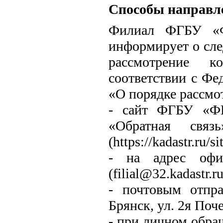
Способы направл
Филиал ФГБУ «Ф
информирует о сл
рассмотрение к
соответствии с Фе
«О порядке рассмо
- сайт ФГБУ «ФК
«Обратная свя
(https://kadastr.ru/s
- на адрес офи
(filial@32.kadastr.ru
- почтовым отпра
Брянск, ул. 2я Поч
- при личном обращ