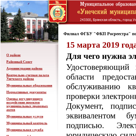
Филиал ФГБУ "ФКП Росреестра" по
15 марта 2019 год
Для чего нужна э
О районе
Районный Совет
Удостоверяющий 
Администрация района
области предост
Контрольно-счетная палата
Унечского района
обслуживанию кв
Муниципальные образования
Нормативные документы
проверки электрон
Оценка регулирующего
воздействия проектов
Документ, подпи
муниципальных правовых
актов
эквивалентом бу
Муниципальные услуги
подписью. Эле
Муниципальный контроль
Муниципальная служба
юридическую силу,