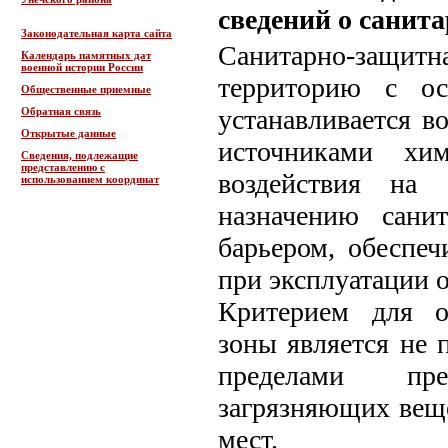
сведений о санит
Законодательная карта сайта
Санитарно-защитн
Календарь памятных дат
военной истории России
территорию с ос
Общественные приемные
устанавливается в
Обратная связь
Открытые данные
источниками хим
Сведения, подлежащие
представлению с
воздействия на 
использованием координат
назначению сани
барьером, обеспе
при эксплуатации 
Критерием для о
зоны является не 
пределами пре
загрязняющих веще
мест.