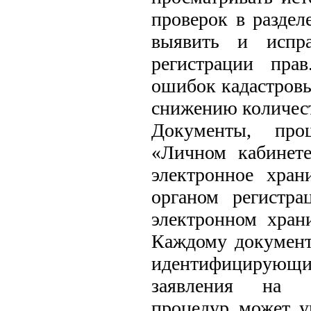
проверок в раздел
выявить и испр
регистрации пра
ошибок кадастровы
снижению количест
Документы, про
«Личном кабинете
электронное хран
органом регистр
электронном хран
Каждому документ
идентифицирующи
заявления на ос
процедур может у