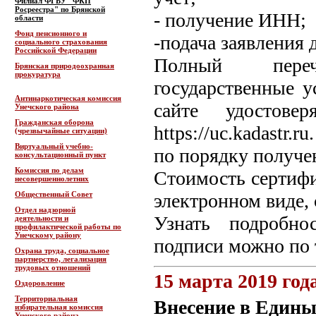
Филиал ФГБУ "ФКП
Росреестра" по Брянской
- получение ИНН;
области
Фонд пенсионного и
-подача заявления 
социального страхования
Российской Федерации
Полный переч
Брянская природоохранная
прокуратура
государственные у
Антинаркотическая комиссия
сайте удостове
Унечского района
Гражданская оборона
https://uc.kadastr.
(чрезвычайные ситуации)
Виртуальный учебно-
по порядку получе
консультационный пункт
Комиссия по делам
Стоимость сертифи
несовершеннолетних
Общественный Совет
электронном виде, 
Отдел надзорной
Узнать подробно
деятельности и
профилактической работы по
Унечскому району
подписи можно по т
Охрана труда, социальное
партнерство, легализация
трудовых отношений
15 марта 2019 год
Оздоровление
Территориальная
Внесение в Едины
избирательная комиссия
Унечского района