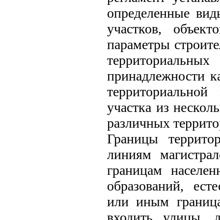
определенные вид
участков, объект
параметры строите
территориальны
принадлежности ка
территориальной
участка из нескол
различных террито
Границы террито
линиям магистрал
границам населе
образований, ест
или иным граница
входить улицы, 