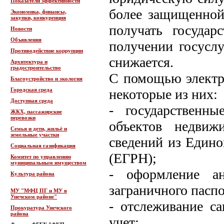
Показатели эффективности
более защищенной
Экономика, финансы,
закупки, конкуренция
получать госуда
Новости
Объявления
получении госусл
Противодействие коррупции
снижается.
Архитектура и
градостроительство
С помощью электр
Благоустройство и экология
Городская среда
некоторые из них:
Доступная среда
- государственны
ЖКХ, пассажирские
перевозки
объектов недвиж
Семья и дети, жильё и
земельные участки
сведений из Едино
Социальная газификация
(ЕГРН);
Комитет по управлению
муниципальным имуществом
- оформление ан
Культура района
заграничного паспо
МУ "МФЦ ПГ и МУ в
Унечском районе"
- отслеживание с
Прокуратура Унечского
района
учет;