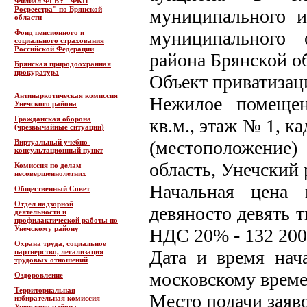
Филиал ФГБУ "ФКП
Росреестра" по Брянской
муниципального и
области
муниципального 
Фонд пенсионного и
социального страхования
Российской Федерации
района Брянской о
Брянская природоохранная
прокуратура
Объект приватизац
Антинаркотическая комиссия
Нежилое помещен
Унечского района
Гражданская оборона
кв.м., этаж № 1, к
(чрезвычайные ситуации)
(местоположение
Виртуальный учебно-
консультационный пункт
область, Унечский 
Комиссия по делам
несовершеннолетних
Начальная цена 
Общественный Совет
Отдел надзорной
девяносто девять т
деятельности и
профилактической работы по
Унечскому району
НДС 20% - 132 200
Охрана труда, социальное
Дата и время нача
партнерство, легализация
трудовых отношений
московскому време
Оздоровление
Территориальная
Место подачи заяв
избирательная комиссия
Унечского района