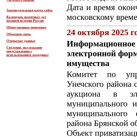
Дата и время оконч
Законодательная карта сайта
московскому врем
Календарь памятных дат
военной истории России
Общественные приемные
24 октября 2025 г
Обратная связь
Открытые данные
Информационное с
Сведения, подлежащие
электронной фор
представлению с
использованием координат
имущества
Комитет по упр
Унечского района 
аукциона в эл
муниципального и
муниципального 
района Брянской о
Объект приватизац