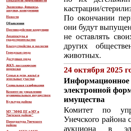
Показатели эффективности
кастрации/стерили
Экономика, финансы,
закупки, конкуренция
По окончании пер
Новости
Объявления
они будут выпущен
Противодействие коррупции
не оставлять сво
Архитектура и
градостроительство
других обществе
Благоустройство и экология
Городская среда
животных.
Доступная среда
ЖКХ, пассажирские
24 октября 2025 г
перевозки
Семья и дети, жильё и
Информационное с
земельные участки
Социальная газификация
электронной фор
Комитет по управлению
муниципальным имуществом
имущества
Культура района
Комитет по упр
МУ "МФЦ ПГ и МУ в
Унечском районе"
Унечского района 
Прокуратура Унечского
района
аукциона в эл