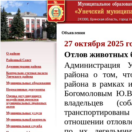
Объявления
27 октября 2025 г
Отлов животных б
О районе
Районный Совет
Администрация У
Администрация района
района о том, чт
Контрольно-счетная палата
Унечского района
района в рамках 
Муниципальные образования
Нормативные документы
Богомоловым Ю.В.
Оценка регулирующего
воздействия проектов
владельцев (со
муниципальных правовых
актов
транспортирован
Муниципальные услуги
отношении отловл
Муниципальный контроль
Муниципальная служба
по их дегельмин