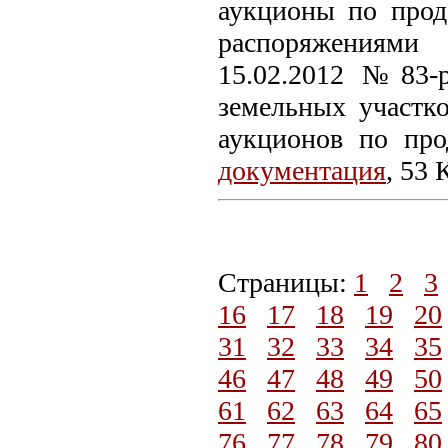
аукционы по прод
распоряжениями
15.02.2012 №83-
земельных участк
аукционов по про
документация
, 53 
Страницы:
1
2
3
16
17
18
19
20
31
32
33
34
35
46
47
48
49
50
61
62
63
64
65
76
77
78
79
80