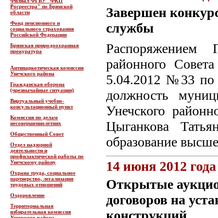
Филиал ФГБУ "ФКП
Росреестра" по Брянской
Завершен конкур
области
Фонд пенсионного и
службы
социального страхования
Российской Федерации
Распоряжением Г
Брянская природоохранная
прокуратура
районного Совета
Антинаркотическая комиссия
Унечского района
5.04.2012 №33 по 
Гражданская оборона
(чрезвычайные ситуации)
должность муниц
Виртуальный учебно-
Унечского районн
консультационный пункт
Комиссия по делам
Цыганкова Татья
несовершеннолетних
Общественный Совет
образование высше
Отдел надзорной
деятельности и
профилактической работы по
14 июня 2012 года
Унечскому району
Охрана труда, социальное
партнерство, легализация
Открытые аукцио
трудовых отношений
Оздоровление
договоров на уст
Территориальная
конструкций
избирательная комиссия
Унечского района