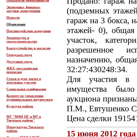
Продано: гараж на
Показатели эффективности
Экономика, финансы,
(подземных этажей
закупки, конкуренция
Новости
гараж на 3 бокса, 
Объявления
этажей- 0), общая
Противодействие коррупции
участок, катего
Архитектура и
градостроительство
разрешенное ис
Благоустройство и экология
Городская среда
назначению, общая
Доступная среда
32:27:430248:34.
ЖКХ, пассажирские
перевозки
Для участия в 
Семья и дети, жильё и
земельные участки
имущества было
Социальная газификация
Комитет по управлению
аукциона признаны
муниципальным имуществом
П.М., Евтушенко С
Культура района
Цена сделки 19154
МУ "МФЦ ПГ и МУ в
Унечском районе"
Прокуратура Унечского
района
15 июня 2012 года