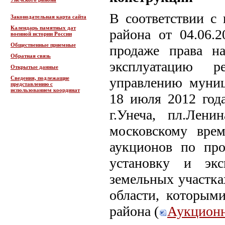
В соответствии с
Законодательная карта сайта
Календарь памятных дат
района от 04.06
военной истории России
Общественные приемные
продаже права н
Обратная связь
эксплуатацию р
Открытые данные
Сведения, подлежащие
управлению муни
представлению с
использованием координат
18 июля 2012 года
г.Унеча, пл.Лен
московскому вре
аукционов по про
установку и экс
земельных участка
области, которым
района (
Аукционн