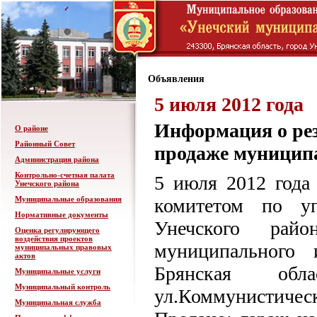
Объявления
5 июля 2012 года
Информация о рез
О районе
Районный Совет
продаже муницип
Администрация района
Контрольно-счетная палата
5 июля 2012 года 
Унечского района
Муниципальные образования
комитетом по у
Нормативные документы
Унечского рай
Оценка регулирующего
воздействия проектов
муниципального 
муниципальных правовых
актов
Брянская обл
Муниципальные услуги
Муниципальный контроль
ул.Коммунистическа
Муниципальная служба