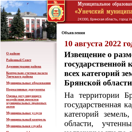
Объявления
10 августа 2022 го
Извещение о разм
О районе
Районный Совет
государственной 
Администрация района
всех категорий з
Контрольно-счетная палата
Унечского района
Брянской области
Муниципальные образования
Нормативные документы
На территории Бр
Оценка регулирующего
воздействия проектов
государственная к
муниципальных правовых
актов
категорий земель
Муниципальные услуги
Муниципальный контроль
области, учтенн
Муниципальная служба