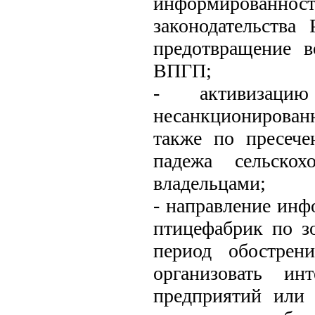
информированн
законодательства
предотвращение 
ВПГП;
- активизац
несанкционированн
также по пресече
падежа сельско
владельцами;
- направление инф
птицефабрик по з
период обострен
организовать ин
предприятий или 