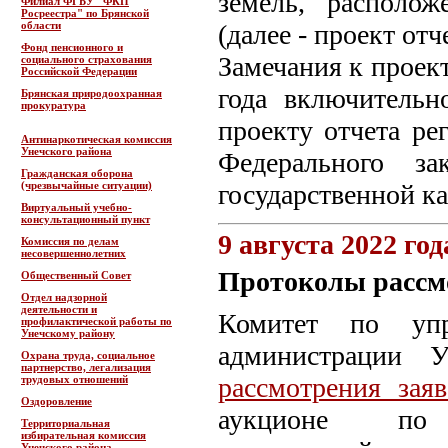
земель, располо
Филиал ФГБУ "ФКП
Росреестра" по Брянской
области
(далее - проект отче
Фонд пенсионного и
Замечания к проект
социального страхования
Российской Федерации
года включительн
Брянская природоохранная
прокуратура
проекту отчета ре
Антинаркотическая комиссия
Унечского района
Федерального 
Гражданская оборона
(чрезвычайные ситуации)
государственной ка
Виртуальный учебно-
консультационный пункт
9 августа 2022 год
Комиссия по делам
несовершеннолетних
Протоколы рассмо
Общественный Совет
Отдел надзорной
деятельности и
Комитет по упр
профилактической работы по
Унечскому району
администрации 
Охрана труда, социальное
партнерство, легализация
рассмотрения заяв
трудовых отношений
Оздоровление
аукционе по
Территориальная
избирательная комиссия
Унечского района