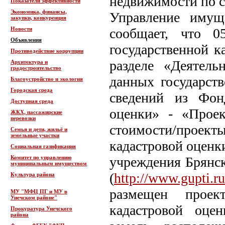
недвижимости по с
Показатели эффективности
Экономика, финансы,
Управление имущ
закупки, конкуренция
Новости
сообщает, что 0
Объявления
государственной к
Противодействие коррупции
разделе «Деятель
Архитектура и
градостроительство
данных государст
Благоустройство и экология
Городская среда
сведений из Фон
Доступная среда
оценки» - «Проек
ЖКХ, пассажирские
перевозки
стоимости/проек
Семья и дети, жильё и
земельные участки
кадастровой оценки
Социальная газификация
Комитет по управлению
учреждения Брянск
муниципальным имуществом
(
http://www.gupti.ru
Культура района
размещен проек
МУ "МФЦ ПГ и МУ в
Унечском районе"
кадастровой оце
Прокуратура Унечского
района