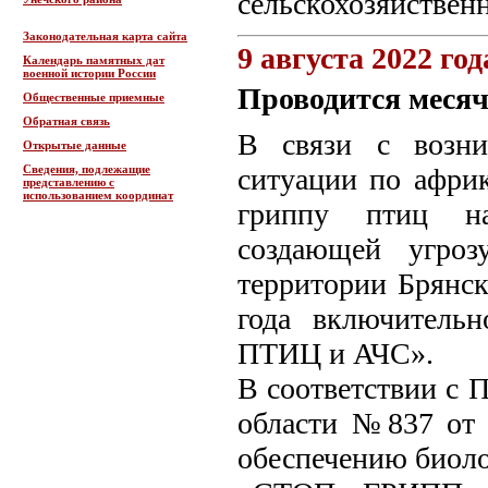
сельскохозяйственн
Законодательная карта сайта
9 августа 2022 год
Календарь памятных дат
военной истории России
Проводится мес
Общественные приемные
Обратная связь
В связи с возни
Открытые данные
Сведения, подлежащие
ситуации по афри
представлению с
использованием координат
гриппу птиц на
создающей угроз
территории Брянск
года включитель
ПТИЦ и АЧС».
В соответствии с 
области №837 от 
обеспечению биоло