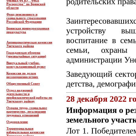
родительских прав
Филиал ФГБУ "ФКП
Росреестра" по Брянской
области
Фонд пенсионного и
социального страхования
Заинтересовавш
Российской Федерации
устройству выш
Брянская природоохранная
прокуратура
воспитание в сем
Антинаркотическая комиссия
Унечского района
семьи, охраны 
Гражданская оборона
(чрезвычайные ситуации)
администрации Унеч
Виртуальный учебно-
консультационный пункт
Заведующий сектор
Комиссия по делам
несовершеннолетних
детства, демограф
Общественный Совет
Отдел надзорной
деятельности и
28 декабря 2022 г
профилактической работы по
Унечскому району
Информация о рез
Охрана труда, социальное
партнерство, легализация
трудовых отношений
земельного участ
Оздоровление
Лот 1. Победителе
Территориальная
избирательная комиссия
Унечского района