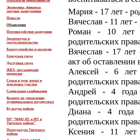
Показатели эффективности
Экономика, финансы,
Мария - 17 лет - р
закупки, конкуренция
Новости
Вячеслав - 11 лет 
Объявления
Роман - 10 лет 
Противодействие коррупции
Архитектура и
родительских прав
градостроительство
Вячеслав - 17 лет 
Благоустройство и экология
Городская среда
акт об оставлении 
Доступная среда
Алексей - 6 лет
ЖКХ, пассажирские
перевозки
родительских прав
Семья и дети, жильё и
земельные участки
Андрей - 4 года
Социальная газификация
Комитет по управлению
родительских прав
муниципальным имуществом
Культура района
Диана - 4 года 
родительских прав
МУ "МФЦ ПГ и МУ в
Унечском районе"
Ксения - 11 лет
Прокуратура Унечского
района