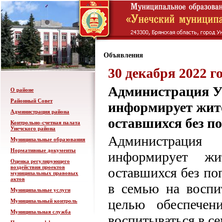
Объявления
30 декабря 2022 г
Администрация У
О районе
Районный Совет
информирует жите
Администрация района
оставшихся без п
Контрольно-счетная палата
Унечского района
Администрация
Муниципальные образования
Нормативные документы
информирует жи
Оценка регулирующего
воздействия проектов
оставшихся без по
муниципальных правовых
актов
в семью на воспи
Муниципальные услуги
целью обеспечен
Муниципальный контроль
Муниципальная служба
воспитываться в се