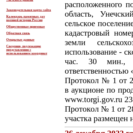
расположенного по
Законодательная карта сайта
область, Унечск
Календарь памятных дат
военной истории России
сельское поселение
Общественные приемные
кадастровый номер
Обратная связь
Открытые данные
земли сельскохо
Сведения, подлежащие
использование - ск
представлению с
использованием координат
час. 30 мин., 
ответственностью 
Протокол № 1 от 23
в аукционе по про
www.torgi.gov.ru 23
Протокол № 1 от 28
участка размещен н