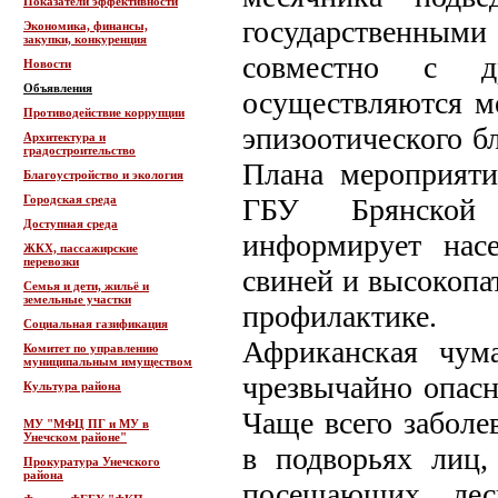
Показатели эффективности
государственны
Экономика, финансы,
закупки, конкуренция
совместно с др
Новости
Объявления
осуществляются м
Противодействие коррупции
эпизоотического б
Архитектура и
градостроительство
Плана мероприяти
Благоустройство и экология
Городская среда
ГБУ Брянской 
Доступная среда
информирует нас
ЖКХ, пассажирские
перевозки
свиней и высокопат
Семья и дети, жильё и
земельные участки
профилактике.
Социальная газификация
Африканская чума
Комитет по управлению
муниципальным имуществом
чрезвычайно опасн
Культура района
Чаще всего заболе
МУ "МФЦ ПГ и МУ в
Унечском районе"
в подворьях лиц,
Прокуратура Унечского
района
посещающих лес