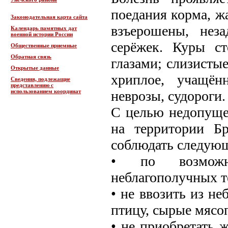
поедания корма, ж
Законодательная карта сайта
взъерошены, нез
Календарь памятных дат
военной истории России
серёжек. Куры с
Общественные приемные
Обратная связь
глазами; слизисты
Открытые данные
хриплое, учащённ
Сведения, подлежащие
представлению с
использованием координат
неврозы, судороги.
С целью недопуще
на территории Б
соблюдать следующ
• по возможн
неблагополучных т
• не ввозить из н
птицу, сырые мясо
• не приобретать 