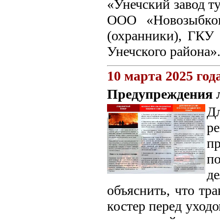
«Унечский завод т
ООО «Новозыбков
(охранники), ГКУ
Унечского района»
10 марта 2025 год
Предупреждения 
Д
р
п
по
де
объяснить, что тр
костер перед уходо