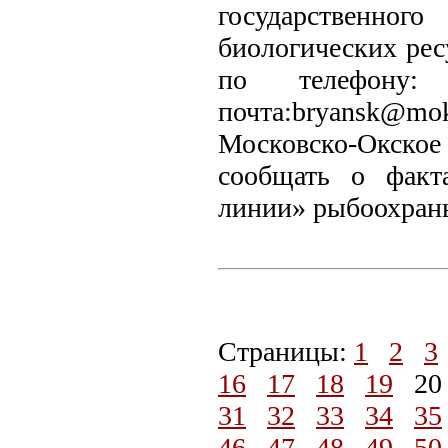
государственног
биологических рес
по телефону: 
почта:bryansk@mok
Московско-Окско
сообщать о факт
линии» рыбоохраны 
Страницы:
1
2
3
16
17
18
19
2
31
32
33
34
35
46
47
48
49
50