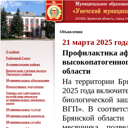
Объявления
21 марта 2025 год
Профилактика аф
О районе
Районный Совет
высокопатогенног
Администрация района
области
Контрольно-счетная палата
Унечского района
На территории Бр
Муниципальные образования
Нормативные документы
2025 года включит
Оценка регулирующего
воздействия проектов
биологической за
муниципальных правовых
актов
ВГП». В соответс
Муниципальные услуги
Брянской области 
Муниципальный контроль
Муниципальная служба
месячника подве