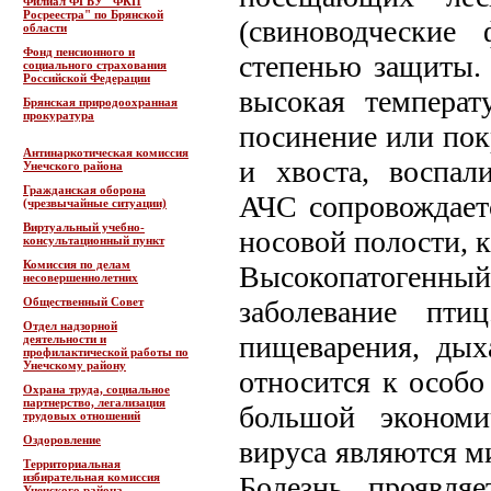
Филиал ФГБУ "ФКП
Росреестра" по Брянской
(свиноводческие
области
Фонд пенсионного и
степенью защиты. 
социального страхования
Российской Федерации
высокая температ
Брянская природоохранная
прокуратура
посинение или пок
Антинаркотическая комиссия
и хвоста, воспал
Унечского района
Гражданская оборона
АЧС сопровождает
(чрезвычайные ситуации)
Виртуальный учебно-
носовой полости, 
консультационный пункт
Комиссия по делам
Высокопатогенный
несовершеннолетних
Общественный Совет
заболевание пти
Отдел надзорной
пищеварения, дых
деятельности и
профилактической работы по
Унечскому району
относится к особ
Охрана труда, социальное
партнерство, легализация
большой экономи
трудовых отношений
Оздоровление
вируса являются м
Территориальная
избирательная комиссия
Болезнь проявля
Унечского района