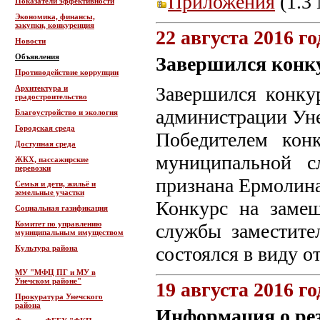
Приложения
(1.3 
Показатели эффективности
Экономика, финансы,
закупки, конкуренция
22 августа 2016 го
Новости
Объявления
Завершился конк
Противодействие коррупции
Завершился конку
Архитектура и
градостроительство
администрации Уне
Благоустройство и экология
Городская среда
Победителем кон
Доступная среда
муниципальной с
ЖКХ, пассажирские
перевозки
признана Ермолин
Семья и дети, жильё и
земельные участки
Конкурс на заме
Социальная газификация
Комитет по управлению
службы заместите
муниципальным имуществом
состоялся в виду о
Культура района
МУ "МФЦ ПГ и МУ в
Унечском районе"
19 августа 2016 го
Прокуратура Унечского
района
Информация о ре