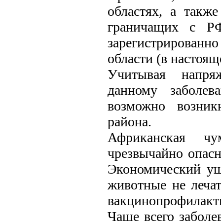
областях, а такж
граничащих с РФ
зарегистрированно
области (в настоящ
Учитывая напря
данному заболев
возможно возник
района.
Африканская чу
чрезвычайно опасн
Экономический ущ
животные не лечат
вакцинопрофилакти
Чаще всего заболе