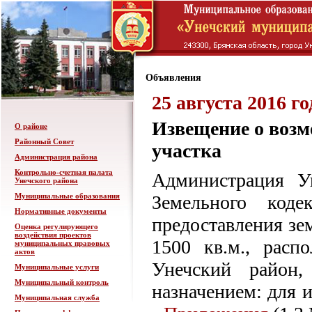
Объявления
25 августа 2016 го
Извещение о возм
О районе
Районный Совет
участка
Администрация района
Контрольно-счетная палата
Администрация Ун
Унечского района
Муниципальные образования
Земельного код
Нормативные документы
предоставления зе
Оценка регулирующего
воздействия проектов
1500 кв.м., расп
муниципальных правовых
актов
Унечский район,
Муниципальные услуги
Муниципальный контроль
назначением: для 
Муниципальная служба