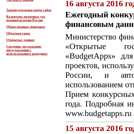
16 августа 2016 го
Законодательная карта сайта
Ежегодный конку
Календарь памятных дат
военной истории России
финансовым дан
Общественные приемные
Обратная связь
Министерство фина
Открытые данные
«Открытые гос
Сведения, подлежащие
представлению с
«BudgetApps» для
использованием координат
проектов, исполь
России, и авто
использованием о
Прием конкурсных 
года. Подробная и
www.budgetapps.ru
15 августа 2016 го