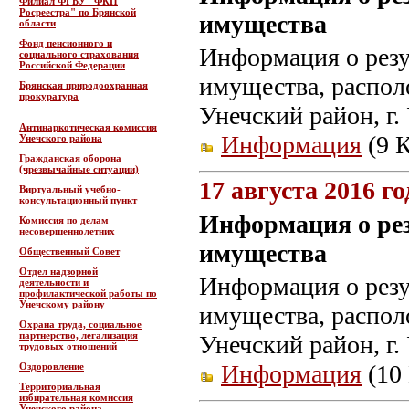
Филиал ФГБУ "ФКП
Росреестра" по Брянской
имущества
области
Фонд пенсионного и
Информация о резу
социального страхования
Российской Федерации
имущества, располо
Брянская природоохранная
прокуратура
Унечский район, г. 
Антинаркотическая комиссия
Информация
(9 К
Унечского района
Гражданская оборона
(чрезвычайные ситуации)
17 августа 2016 го
Виртуальный учебно-
консультационный пункт
Информация о ре
Комиссия по делам
несовершеннолетних
имущества
Общественный Совет
Отдел надзорной
Информация о резу
деятельности и
профилактической работы по
Унечскому району
имущества, располо
Охрана труда, социальное
партнерство, легализация
Унечский район, г. 
трудовых отношений
Информация
(10 
Оздоровление
Территориальная
избирательная комиссия
Унечского района