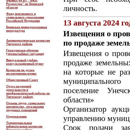
Филиал ФГБУ "ФКП
Росреестра" по Брянской
личность.
области
Фонд пенсионного и
социального страхования
13 августа 2024 го
Российской Федерации
Брянская природоохранная
прокуратура
Извещения о пров
по продаже земел
Антинаркотическая комиссия
Унечского района
Гражданская оборона
Извещения о пров
(чрезвычайные ситуации)
продаже земельных
Виртуальный учебно-
консультационный пункт
на которые не ра
Комиссия по делам
несовершеннолетних
муниципального
Общественный Совет
Отдел надзорной
поселение Унечс
деятельности и
профилактической работы по
Унечскому району
области»
Охрана труда, социальное
Организатор аукц
партнерство, легализация
трудовых отношений
управлению муниц
Оздоровление
Территориальная
Срок подачи зая
избирательная комиссия
Унечского района