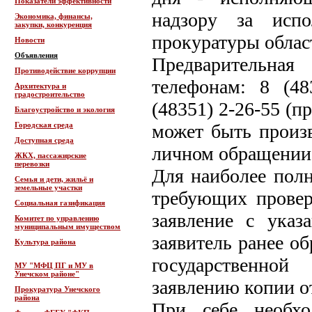
Показатели эффективности
надзору за испо
Экономика, финансы,
закупки, конкуренция
прокуратуры обла
Новости
Объявления
Предварительная
Противодействие коррупции
телефонам: 8 (48
Архитектура и
градостроительство
(48351) 2-26-55 (п
Благоустройство и экология
Городская среда
может быть произв
Доступная среда
личном обращении
ЖКХ, пассажирские
перевозки
Для наиболее полн
Семья и дети, жильё и
земельные участки
требующих провер
Социальная газификация
заявление с указ
Комитет по управлению
муниципальным имуществом
заявитель ранее о
Культура района
государственной
МУ "МФЦ ПГ и МУ в
Унечском районе"
заявлению копии о
Прокуратура Унечского
района
При себе необхо