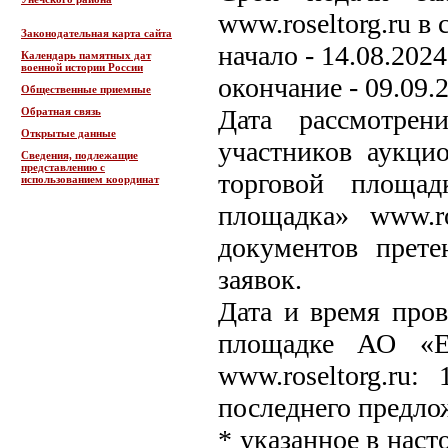
www.roseltorg.ru в 
Законодательная карта сайта
начало - 14.08.2024
Календарь памятных дат
военной истории России
окончание - 09.09.2
Общественные приемные
Дата рассмотрен
Обратная связь
Открытые данные
участников аукци
Сведения, подлежащие
представлению с
торговой площад
использованием координат
площадка» www.ro
документов прете
заявок.
Дата и время пров
площадке АО «Ед
www.roseltorg.ru
последнего предло
* указанное в нас