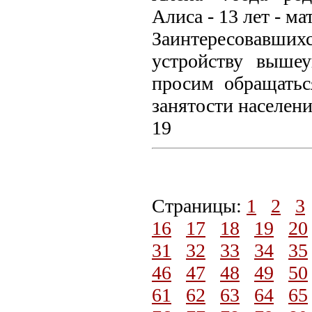
Алиса - 13 лет - м
Заинтересовавш
устройству выше
просим обращатьс
занятости населени
19
Страницы:
1
2
3
16
17
18
19
20
31
32
33
34
35
46
47
48
49
50
61
62
63
64
65