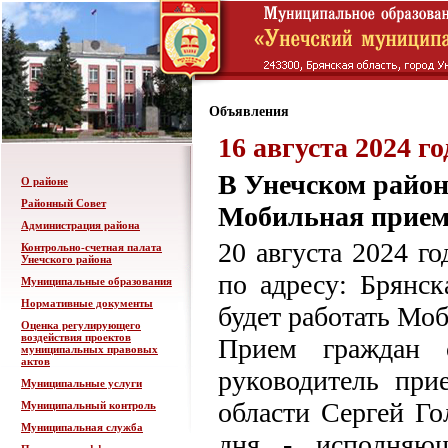
Объявления
16 августа 2024 го
В Унечском районе
О районе
Районный Совет
Мобильная прием
Администрация района
20 августа 2024 г
Контрольно-счетная палата
Унечского района
по адресу: Брянска
Муниципальные образования
Нормативные документы
будет работать Мо
Оценка регулирующего
воздействия проектов
Прием граждан 
муниципальных правовых
актов
руководитель при
Муниципальные услуги
области Сергей Го
Муниципальный контроль
Муниципальная служба
дня - исполняющ