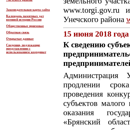
земельного участк
www.torgi.gov.ru
Законодательная карта сайта
Календарь памятных дат
Унечского района
военной истории России
Общественные приемные
15 июня 2018 года
Обратная связь
Открытые данные
К сведению субъек
Сведения, подлежащие
представлению с
предприниматель
использованием координат
предпринимателей
Администрация 
продлении срок
проведения конку
субъектов малого 
оказания госуд
«Брянский област