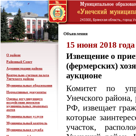
Объявления
15 июня 2018 года
Извещение о прие
О районе
Районный Совет
(фермерских) хоз
Администрация района
аукционе
Контрольно-счетная палата
Унечского района
Муниципальные образования
Комитет по упр
Нормативные документы
Унечского района, 
Оценка регулирующего
воздействия проектов
РФ, извещает граж
муниципальных правовых
актов
которые заинтере
Муниципальные услуги
Муниципальный контроль
участок, распол
Муниципальная служба