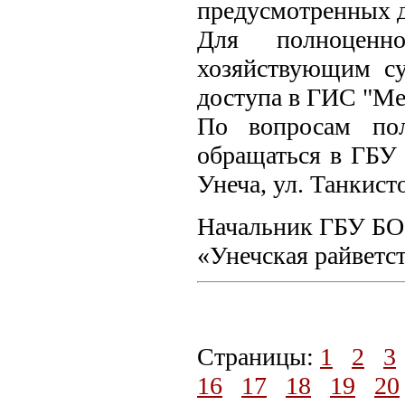
предусмотренных 
Для полноценн
хозяйствующим су
доступа в ГИС "М
По вопросам пол
обращаться в ГБУ 
Унеча, ул. Танкисто
Начальник ГБУ БО
«Унечская райветс
Страницы:
1
2
3
16
17
18
19
20