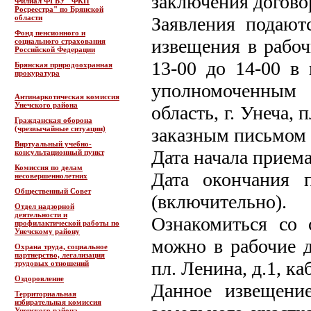
заключения догово
Филиал ФГБУ "ФКП
Росреестра" по Брянской
области
Заявления подают
Фонд пенсионного и
извещения в рабоч
социального страхования
Российской Федерации
13-00 до 14-00 в
Брянская природоохранная
прокуратура
уполномоченным 
Антинаркотическая комиссия
Унечского района
область, г. Унеча, 
Гражданская оборона
(чрезвычайные ситуации)
заказным письмом 
Виртуальный учебно-
Дата начала приема
консультационный пункт
Комиссия по делам
Дата окончания 
несовершеннолетних
Общественный Совет
(включительно).
Отдел надзорной
деятельности и
Ознакомиться со 
профилактической работы по
Унечскому району
можно в рабочие дн
Охрана труда, социальное
партнерство, легализация
пл. Ленина, д.1, каб
трудовых отношений
Оздоровление
Данное извещение
Территориальная
избирательная комиссия
Унечского района