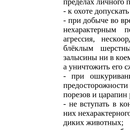
пределах личного п
- к охоте допускат
- при добыче во в
нехарактерным п
агрессия, неско
блёклым шерстн
залысины ни в кое
а уничтожить его 
- при ошкуриван
предосторожности
порезов и царапин 
- не вступать в к
них нехарактерног
диких животных;