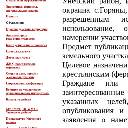
Унечский район, И
Показатели эффективности
Экономика, финансы,
окраина с.Горяны
закупки, конкуренция
Новости
разрешенным исп
Объявления
использование, 
Противодействие коррупции
намерении участвов
Архитектура и
градостроительство
Предмет публикаци
Благоустройство и экология
Городская среда
земельного участка
Доступная среда
Целевое назначени
ЖКХ, пассажирские
перевозки
крестьянским (фер
Семья и дети, жильё и
земельные участки
Граждане или кр
Социальная газификация
Комитет по управлению
заинтересованные 
муниципальным имуществом
указанных целе
Культура района
опубликования и
МУ "МФЦ ПГ и МУ в
Унечском районе"
заявления о наме
Прокуратура Унечского
района