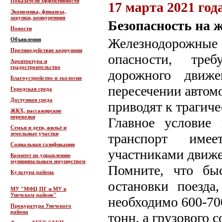
Показатели эффективности
17 марта 2021 год
Экономика, финансы,
закупки, конкуренция
Безопасность на 
Новости
Железнодорожн
Объявления
Противодействие коррупции
опасности, тре
Архитектура и
градостроительство
дорожного движ
Благоустройство и экология
пересечении автом
Городская среда
Доступная среда
приводят к трагич
ЖКХ, пассажирские
перевозки
Главное условие
Семья и дети, жильё и
земельные участки
транспорт име
Социальная газификация
участниками движе
Комитет по управлению
муниципальным имуществом
Помните, что бы
Культура района
остановки поезда
МУ "МФЦ ПГ и МУ в
Унечском районе"
необходимо 600-70
Прокуратура Унечского
района
тонн, а грузового с