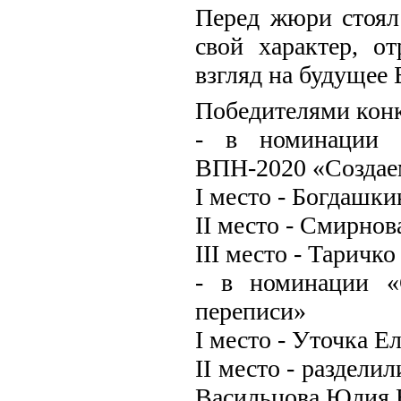
Перед жюри стоял
свой характер, о
взгляд на будущее
Победителями конк
- в номинации «
ВПН-2020 «Создае
I место - Богдашки
II место - Смирнов
III место - Таричк
- в номинации «
переписи»
I место - Уточка Ел
II место - раздели
Васильцова Юлия В