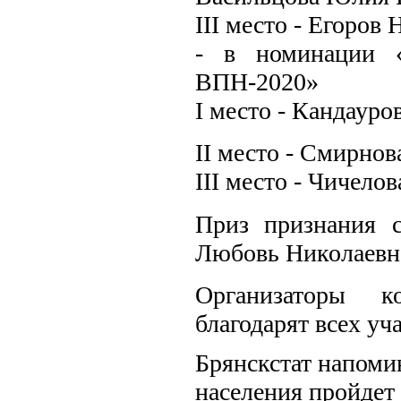
III место - Егоров
- в номинации 
ВПН-2020»
I место - Кандауро
II место - Смирнов
III место - Чичело
Приз признания 
Любовь Николаевне
Организаторы к
благодарят всех уч
Брянскстат напоми
населения пройдет