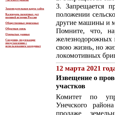
3. Запрещается п
Законодательная карта сайта
положении сельско
Календарь памятных дат
военной истории России
другие машины и 
Общественные приемные
Помните, что, н
Обратная связь
Открытые данные
железнодорожных п
Сведения, подлежащие
представлению с
свою жизнь, но жи
использованием координат
локомотивных бриг
12 марта 2021 год
Извещение о пров
участков
Комитет по упр
Унечского район
продаже земель