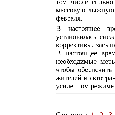
том числе сильно
массовую лыжную г
февраля.
В настоящее вр
установилась снеж
коррективы, засып
В настоящее вре
необходимые меры
чтобы обеспечить
жителей и автотра
усиленном режиме
Страницы:
1
2
3