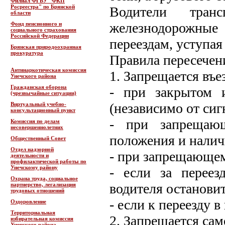
Филиал ФГБУ "ФКП
Росреестра" по Брянской
Водители транс
области
железнодорожны
Фонд пенсионного и
социального страхования
Российской Федерации
переездам, уступая
Брянская природоохранная
прокуратура
Правила пересечен
Антинаркотическая комиссия
1. Запрещается въе
Унечского района
Гражданская оборона
- при закрытом 
(чрезвычайные ситуации)
(независимо от сиг
Виртуальный учебно-
консультационный пункт
- при запрещающ
Комиссия по делам
несовершеннолетних
положения и налич
Общественный Совет
Отдел надзорной
- при запрещающем
деятельности и
профилактической работы по
Унечскому району
- если за переез
Охрана труда, социальное
водителя остановит
партнерство, легализация
трудовых отношений
- если к переезду 
Оздоровление
Территориальная
2. Запрещается са
избирательная комиссия
Унечского района