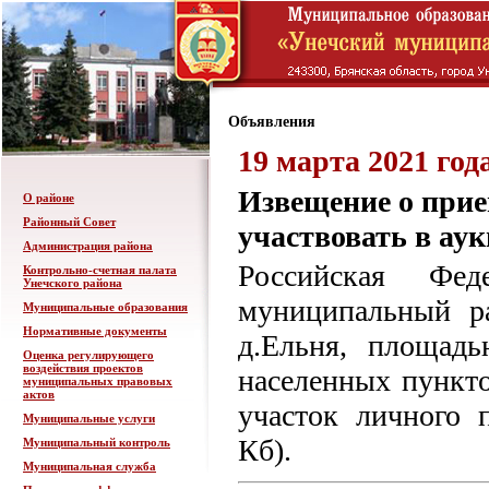
Объявления
19 марта 2021 год
Извещение о прие
О районе
Районный Совет
участвовать в ау
Администрация района
Российская Фед
Контрольно-счетная палата
Унечского района
муниципальный ра
Муниципальные образования
Нормативные документы
д.Ельня, площадь
Оценка регулирующего
воздействия проектов
населенных пункто
муниципальных правовых
актов
участок личного 
Муниципальные услуги
Кб).
Муниципальный контроль
Муниципальная служба