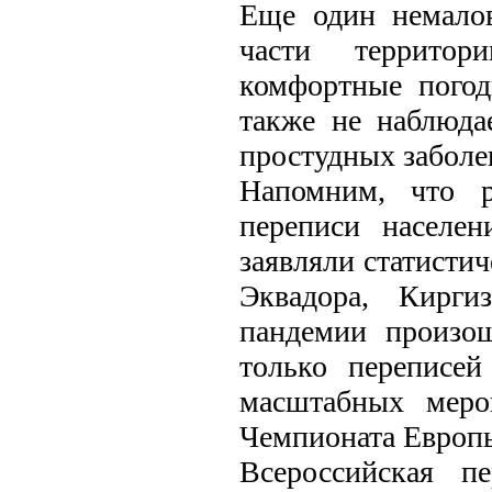
Еще один немало
части территор
комфортные погод
также не наблюда
простудных заболе
Напомним, что р
переписи населен
заявляли статисти
Эквадора, Кирги
пандемии произош
только переписе
масштабных меро
Чемпионата Европы
Всероссийская п