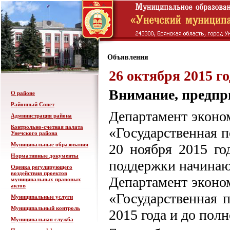
Объявления
26 октября 2015 го
Внимание, предпр
О районе
Районный Совет
Департамент эконо
Администрация района
Контрольно-счетная палата
«Государственная п
Унечского района
Муниципальные образования
20 ноября 2015 го
Нормативные документы
поддержки начинаю
Оценка регулирующего
воздействия проектов
Департамент эконо
муниципальных правовых
актов
«Государственная 
Муниципальные услуги
Муниципальный контроль
2015 года и до пол
Муниципальная служба