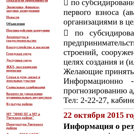
 по субсидировани
Показатели эффективности
Экономика, финансы,
первого взноса (а
закупки, конкуренция
Новости
организациями в це
Объявления
 по субсидиров
Противодействие коррупции
Архитектура и
предпринимательст
градостроительство
Благоустройство и экология
строений, сооруже
Городская среда
целях создания и (и
Доступная среда
ЖКХ, пассажирские
Желающие принять у
перевозки
Семья и дети, жильё и
Информационно -
земельные участки
Социальная газификация
прогнозированию а
Комитет по управлению
муниципальным имуществом
Тел: 2-22-27, кабин
Культура района
22 октября 2015 го
МУ "МФЦ ПГ и МУ в
Унечском районе"
Информация о рез
Прокуратура Унечского
района