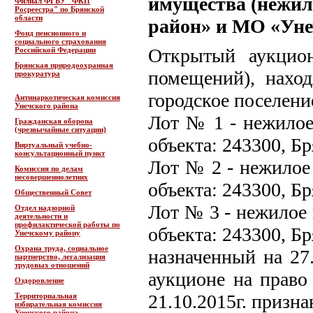
имущества (нежил
Филиал ФГБУ "ФКП
Росреестра" по Брянской
области
район» и МО «Унеч
Фонд пенсионного и
социального страхования
Открытый аукцио
Российской Федерации
Брянская природоохранная
помещений), нахо
прокуратура
городское поселени
Антинаркотическая комиссия
Унечского района
Лот № 1 - нежилое
Гражданская оборона
(чрезвычайные ситуации)
объекта: 243300, Бр
Виртуальный учебно-
консультационный пункт
Лот № 2 - нежилое
Комиссия по делам
несовершеннолетних
объекта: 243300, Бр
Общественный Совет
Лот № 3 - нежилое
Отдел надзорной
деятельности и
профилактической работы по
объекта: 243300, Бр
Унечскому району
Охрана труда, социальное
назначенный на 27
партнерство, легализация
трудовых отношений
аукционе на право
Оздоровление
21.10.2015г. призна
Территориальная
избирательная комиссия
Унечского района