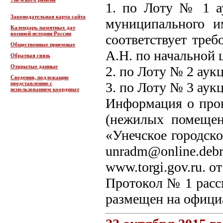
1. по Лоту № 1 а
Законодательная карта сайта
муниципального и
Календарь памятных дат
военной истории России
соответствует тре
Общественные приемные
А.Н. по начальной 
Обратная связь
Открытые данные
2. по Лоту № 2 аук
Сведения, подлежащие
3. по Лоту № 3 аук
представлению с
использованием координат
Информация о пров
(нежилых помещен
«Унечское городск
unradm@online.d
www.torgi.gov.ru. о
Протокол № 1 расс
размещен на официа