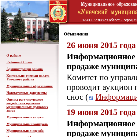
Объявления
26 июня 2015 года
Информационное с
О районе
Районный Совет
продаже муниципа
Администрация района
Комитет по управ
Контрольно-счетная палата
Унечского района
проводит аукцион 
Муниципальные образования
Нормативные документы
снос (
Информаци
Оценка регулирующего
воздействия проектов
муниципальных правовых
19 июня 2015 года
актов
Муниципальные услуги
Информационное с
Муниципальный контроль
продаже муницип
Муниципальная служба