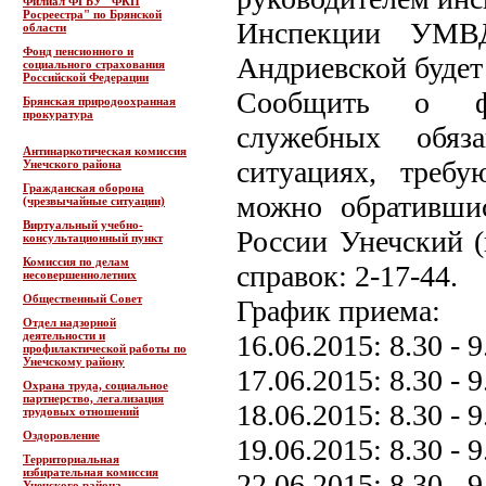
Филиал ФГБУ "ФКП
Росреестра" по Брянской
Инспекции УМВД
области
Фонд пенсионного и
Андриевской будет
социального страхования
Российской Федерации
Сообщить о фак
Брянская природоохранная
прокуратура
служебных обяз
Антинаркотическая комиссия
ситуациях, треб
Унечского района
Гражданская оборона
можно обративши
(чрезвычайные ситуации)
Виртуальный учебно-
России Унечский (г
консультационный пункт
Комиссия по делам
справок: 2-17-44.
несовершеннолетних
Общественный Совет
График приема:
Отдел надзорной
деятельности и
16.06.2015: 8.30 - 9
профилактической работы по
Унечскому району
17.06.2015: 8.30 - 9
Охрана труда, социальное
партнерство, легализация
18.06.2015: 8.30 - 9
трудовых отношений
Оздоровление
19.06.2015: 8.30 - 9
Территориальная
избирательная комиссия
22.06.2015: 8.30 - 9
Унечского района