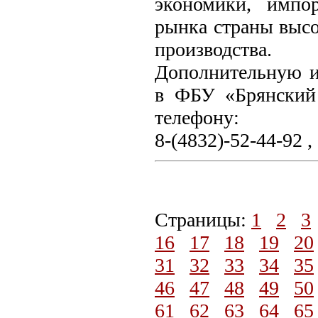
экономики, импо
рынка страны высо
производства.
Дополнительную 
в ФБУ «Брянский 
телефону:
8-(4832)-52-44-92 ,
Страницы:
1
2
3
16
17
18
19
20
31
32
33
34
35
46
47
48
49
50
61
62
63
64
65