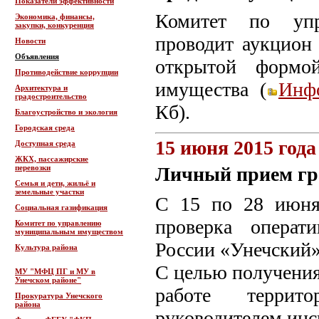
Показатели эффективности
Комитет по упр
Экономика, финансы,
закупки, конкуренция
проводит аукцион
Новости
Объявления
открытой формо
Противодействие коррупции
имущества (
Инф
Архитектура и
градостроительство
Кб).
Благоустройство и экология
Городская среда
15 июня 2015 года
Доступная среда
ЖКХ, пассажирские
перевозки
Личный прием г
Семья и дети, жильё и
земельные участки
С 15 по 28 июня 
Социальная газификация
проверка операт
Комитет по управлению
муниципальным имуществом
России «Унечский»
Культура района
С целью получения
МУ "МФЦ ПГ и МУ в
Унечском районе"
работе террит
Прокуратура Унечского
района
руководителем инс