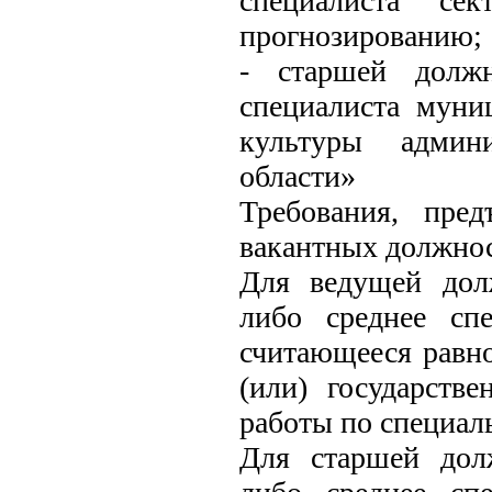
специалиста се
прогнозированию;
- старшей должн
специалиста муни
культуры админ
области»
Требования, пре
вакантных должнос
Для ведущей дол
либо среднее спе
считающееся равн
(или) государств
работы по специаль
Для старшей дол