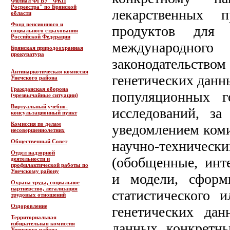
Филиал ФГБУ "ФКП
Росреестра" по Брянской
лекарственных п
области
Фонд пенсионного и
продуктов для к
социального страхования
Российской Федерации
международного
Брянская природоохранная
прокуратура
законодательст
Антинаркотическая комиссия
генетических данн
Унечского района
Гражданская оборона
популяционных г
(чрезвычайные ситуации)
Виртуальный учебно-
исследований, з
консультационный пункт
Комиссия по делам
уведомлением коми
несовершеннолетних
Общественный Совет
научно-технически
Отдел надзорной
(обобщенные, инте
деятельности и
профилактической работы по
Унечскому району
и модели, сформ
Охрана труда, социальное
партнерство, легализация
статистического 
трудовых отношений
Оздоровление
генетических дан
Территориальная
избирательная комиссия
данных конкретны
Унечского района