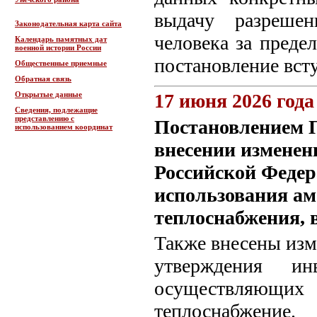
выдачу разрешен
Законодательная карта сайта
человека за преде
Календарь памятных дат
военной истории России
постановление всту
Общественные приемные
Обратная связь
Открытые данные
17 июня 2026 года
Сведения, подлежащие
представлению с
Постановлением П
использованием координат
внесении изменен
Российской Федер
использования ам
теплоснабжения, 
Также внесены изме
утверждения ин
осуществляющих 
теплоснабжение.