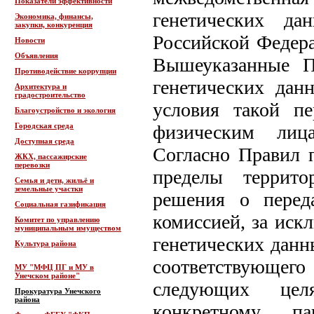
Показатели эффективности
генетических да
Экономика, финансы,
закупки, конкуренция
Российской Федер
Новости
Объявления
Вышеуказанные П
Противодействие коррупции
генетических дан
Архитектура и
градостроительство
условия такой п
Благоустройство и экология
Городская среда
физическим лиц
Доступная среда
Согласно Правил п
ЖКХ, пассажирские
перевозки
пределы террит
Семья и дети, жильё и
земельные участки
решения о перед
Социальная газификация
комиссией, за иск
Комитет по управлению
муниципальным имуществом
генетических данн
Культура района
соответствующег
МУ "МФЦ ПГ и МУ в
Унечском районе"
следующих цел
Прокуратура Унечского
района
конкретному па