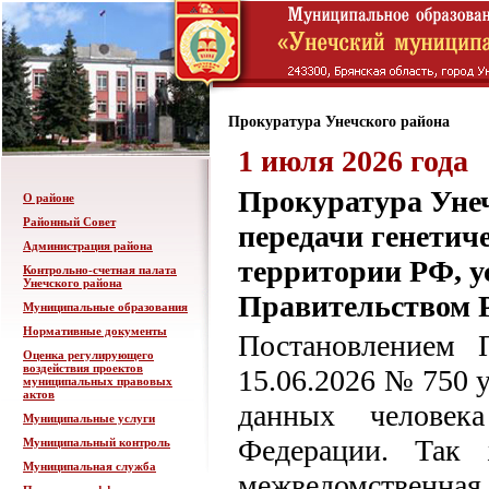
Прокуратура Унечского района
1 июля 2026 года
Прокуратура Унеч
О районе
Районный Совет
передачи генетич
Администрация района
территории РФ, 
Контрольно-счетная палата
Унечского района
Правительством 
Муниципальные образования
Нормативные документы
Постановлением 
Оценка регулирующего
воздействия проектов
15.06.2026 № 750 
муниципальных правовых
актов
данных человек
Муниципальные услуги
Федерации. Так 
Муниципальный контроль
Муниципальная служба
межведомствен