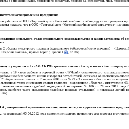
левета в отношении судьи, присяжного заседателя, прокурора, следователя, лица, производя
тветственности привлечено предприятие
ю работников ООО «Торговый дом «Унечский комбинат хлебопродуктов» проведена прове
оверка показала, что в ООО «Торговый дом «Унечский комбинат хлебопродуктов» нарушают
полнения земельного, градостроительного законодательства и законодательства об ох
зон
 2 объекта культурного наследия федерального (общероссийского значения) - «Церковь Дми
 «Шведские могилы», правый берег р.Тросна (
, 43 Кб).
вец осуждена по ч.1 ст.238 УК РФ- хранение в целях сбыта, а также сбыт товаров, не
зительно в 19 часов, работая в торговой точке «ЛУЧший» остановочного комплекса кино
требованиям безопасности жизни и здоровья потребителей, осознавая общественную опасно
 ст. 25 Федерального закона от 2 апреля 2000 года № 29 «О качестве и безопасности пищев
льственный товар с истекшим сроком годности - мороженное «Ледогор» (изготовлено 03.08
й, согласно заключения судебной медицинской экспертизы № 186 от 28 мая 2012 года 
ерия, наиболее часто вызывающая подобные пищевые отравления) и повлекшая легкий вр
26 Кб).
А., совершивший применение насилия, неопасного для здоровья в отношении представи
, совершивший 03.06.2012 года применение насилия, неопасного для здоровья в отношении