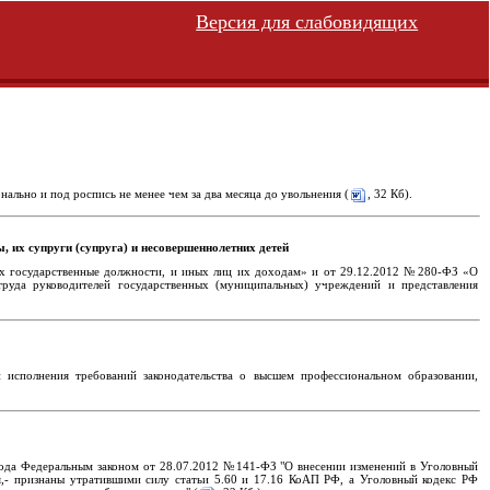
Версия для слабовидящих
льно и под роспись не менее чем за два месяца до увольнения (
, 32 Кб).
 их супруги (супруга) и несовершеннолетних детей
щих государственные должности, и иных лиц их доходам» и от 29.12.2012 №280-ФЗ «О
труда руководителей государственных (муниципальных) учреждений и представления
исполнения требований законодательства о высшем профессиональном образовании,
2 года Федеральным законом от 28.07.2012 №141-ФЗ "О внесении изменений в Уголовный
я,- признаны утратившими силу статьи 5.60 и 17.16 КоАП РФ, а Уголовный кодекс РФ