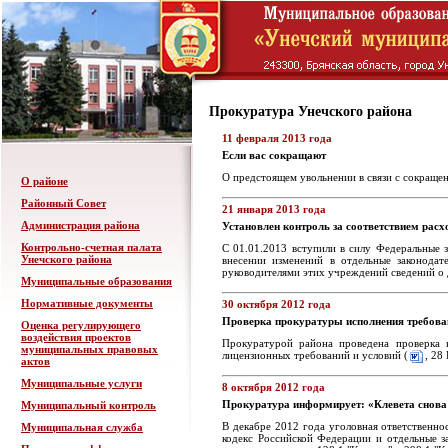
Прокуратура Унечского района
11 февраля 2013 года
Если вас сокращают
О предстоящем увольнении в связи с сокращен
О районе
Районный Совет
21 января 2013 года
Администрация района
Установлен контроль за соответствием рас
Контрольно-счетная палата
С 01.01.2013 вступили в силу Федеральные
Унечского района
внесении изменений в отдельные законодат
руководителями этих учреждений сведений о 
Муниципальные образования
Нормативные документы
30 октября 2012 года
Проверка прокуратуры исполнения требова
Оценка регулирующего
воздействия проектов
Прокуратурой района проведена проверка 
муниципальных правовых
лицензионных требований и условий (
, 28 
актов
Муниципальные услуги
8 октября 2012 года
Прокуратура информирует: «Клевета снова
Муниципальный контроль
В декабре 2012 года уголовная ответственн
Муниципальная служба
кодекс Российской Федерации и отдельные 