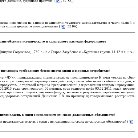
щего дознание, судебного пристава" (
, 32 Кб,).
рка исполнения на данном предприятии трудового законодательства в части полной и
ся нормы трудового законодательства (
, 32 Кб).
ране объектов исторического и культурного наследия федерального
трия Солунского, 1780 г.» в с.Старое Задубенье и «Курганная группа 11-13 в.в. н.э.»
 отвечающих требованиям безопасности жизни и здоровья потребителей
театр «ЛУЧ», принадлежащем индивидуальному предпринимателю Б. имея умысел на сбыт
сть и противоправный характер своих действий, с целью обеспечения объемов продаж, в
ых продуктов», с торговой витрины, предназначенной для реализации товаров и продукции,
.2010 года, срок годности 06 месяцев, срок годности истёк 03.02.2011 года), которое
была причинена пищевая токсикоинфекция, явившаяся результатом отравления пищевым
ед здоровью потерпевшей Денисенко Т.В. по признаку кратковременного расстройства
теля власти, в связи с исполнением им своих должностных обязанностей
 представителя власти, в связи с исполнением им своих должностных обязанностей (
,