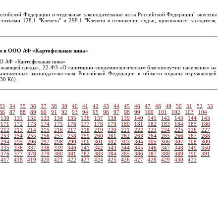
ссийской Федерации и отдельные законодательные акты Российской Федерации" внесены
тьями 128.1 "Клевета" и 298.1 "Клевета в отношении судьи, присяжного заседателя,
ния в ООО АФ «Картофельная нива»
ОО АФ «Картофельная нива»
ружающей среды», 22-ФЗ «О санитарно-эпидемиологическом благополучии населения» на
тановленных законодательством Российской Федерации в области охраны окружающей
 30 Кб).
33
34
35
36
37
38
39
40
41
42
43
44
45
46
47
48
49
50
51
52
53
86
87
88
89
90
91
92
93
94
95
96
97
98
99
100
101
102
103
104
130
131
132
133
134
135
136
137
138
139
140
141
142
143
144
145
171
172
173
174
175
176
177
178
179
180
181
182
183
184
185
186
212
213
214
215
216
217
218
219
220
221
222
223
224
225
226
227
253
254
255
256
257
258
259
260
261
262
263
264
265
266
267
268
294
295
296
297
298
299
300
301
302
303
304
305
306
307
308
309
335
336
337
338
339
340
341
342
343
344
345
346
347
348
349
350
376
377
378
379
380
381
382
383
384
385
386
387
388
389
390
391
417
418
419
420
421
422
423
424
425
426
427
428
429
430
431