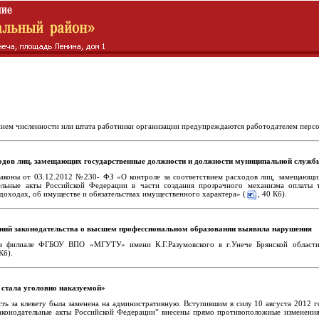
ием численности или штата работники организации предупреждаются работодателем персона
ходов лиц, замещающих государственные должности и должности муниципальной службы,
 законы от 03.12.2012 №230- ФЗ «О контроле за соответствием расходов лиц, замещаю
ельные акты Российской Федерации в части создания прозрачного механизма оплаты 
доходах, об имуществе и обязательствах имущественного характера» (
, 40 Кб).
ний законодательства о высшем профессиональном образовании выявила нарушения
в филиале ФГБОУ ВПО «МГУТУ» имени К.Г.Разумовского в г.Унече Брянской области 
Кб).
 стала уголовно наказуемой»
ость за клевету была заменена на административную. Вступившим в силу 10 августа 201
законодательные акты Российской Федерации" внесены прямо противоположные изменени