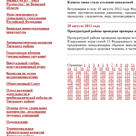
Филиал ФГБУ "ФКП
Клевета снова стала уголовно наказуемой
Росреестра" по Брянской
области
Вступившим в силу 10 августа 2012 года Фе
прямо противоположные изменения,- признан
Фонд пенсионного и
прокурора, следователя, лица, производящего 
социального страхования
Российской Федерации
28 августа 2012 года
Брянская природоохранная
Прокуратурой района проведена проверка и
прокуратура
Прокуратурой района проведена проверка исп
В нарушение норм статей 11 Федерального з
Антинаркотическая комиссия
предприятии ненадлежащим образом выполн
Унечского района
природной среды и здоровья человека, в част
Гражданская оборона
(чрезвычайные ситуации)
Виртуальный учебно-
Страницы:
1
2
3
4
5
6
7
8
9
10
11
консультационный пункт
54
55
56
57
58
59
60
61
62
63
64
105
106
107
108
109
110
111
112
1
Комиссия по делам
146
147
148
149
150
151
152
153
1
несовершеннолетних
187
188
189
190
191
192
193
194
1
228
229
230
231
232
233
234
235
2
Общественный Совет
269
270
271
272
273
274
275
276
2
Отдел надзорной
310
311
312
313
314
315
316
317
3
деятельности и
351
352
353
354
355
356
357
358
3
профилактической работы по
392
393
394
395
396
397
398
399
4
Унечскому району
Охрана труда, социальное
партнерство, легализация
трудовых отношений
Оздоровление
Территориальная
избирательная комиссия
Унечского района