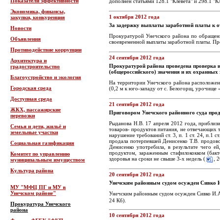
Показатели эффективности
дополнен статьями 128.1 "Клевета" и 298.1 "К
Экономика, финансы,
1 октября 2012 года
закупки, конкуренция
За задержку выплаты заработной платы к о
Новости
Прокуратурой Унечского района по обращени
Объявления
своевременной выплаты заработной платы. Пр
Противодействие коррупции
24 сентября 2012 года
Архитектура и
Прокуратурой района проведена проверка ис
градостроительство
(общероссийского) значения и их охранных 
Благоустройство и экология
На территории Унечского района расположены
Городская среда
(0,2 м к юго-западу от с. Белогорщ, урочище
Доступная среда
21 сентября 2012 года
ЖКХ, пассажирские
Приговором Унечского районного суда прода
перевозки
Рыданова Н.В. 17 апреля 2012 года, прибли
Семья и дети, жильё и
товаров- продуктов питания, не отвечающих 
земельные участки
нарушение требований ст. 3, п. 1 ст. 24, п.1
продала потерпевшей Денисенко Т.В. продово
Социальная газификация
Денисенко употребила, в результате чего е
продуктом, зараженным стафилококком (бакт
Комитет по управлению
здоровья на сроки не свыше 3-х недель (
, 
муниципальным имуществом
Культура района
20 сентября 2012 года
Унечским районным судом осужден Сивко И.
МУ "МФЦ ПГ и МУ в
Унечском районе"
Унечским районным судом осужден Сивко И.А.
24 Кб).
Прокуратура Унечского
района
10 сентября 2012 года