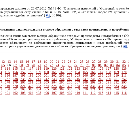
деральным законом от 28.07.2012 №141-ФЗ "О внесении изменений в Уголовный кодекс Ро
ы утратившими силу статьи 5.60 и 17.16 КоАП РФ, а Уголовный кодекс РФ дополнен ста
дознание, судебного пристава" (
, 30 Кб).
сполнения законодательства в сфере обращения с отходами производства и потребле
олнения законодательства в сфере обращения с отходами производства и потребления в О
акона «Об отходах производства и потребления», 51 Федерального закона «Об охране ок
яются обязанности по соблюдению экологических, санитарных и иных требований, ус
ности при осуществлении деятельности в области обращения с отходами производства (
,
12
13
14
15
16
17
18
19
20
21
22
23
24
25
26
27
28
29
30
31
32
65
66
67
68
69
70
71
72
73
74
75
76
77
78
79
80
81
82
83
84
85
13
114
115
116
117
118
119
120
121
122
123
124
125
126
127
128
129
54
155
156
157
158
159
160
161
162
163
164
165
166
167
168
169
170
95
196
197
198
199
200
201
202
203
204
205
206
207
208
209
210
211
36
237
238
239
240
241
242
243
244
245
246
247
248
249
250
251
252
77
278
279
280
281
282
283
284
285
286
287
288
289
290
291
292
293
18
319
320
321
322
323
324
325
326
327
328
329
330
331
332
333
334
59
360
361
362
363
364
365
366
367
368
369
370
371
372
373
374
375
00
401
402
403
404
405
406
407
408
409
410
411
412
413
414
415
416