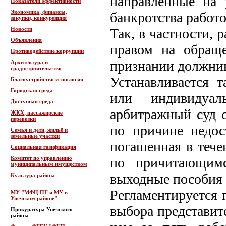
направленные на 
Показатели эффективности
Экономика, финансы,
банкротства работо
закупки, конкуренция
Новости
Так, в частности, 
Объявления
правом на обращ
Противодействие коррупции
признании должник
Архитектура и
градостроительство
Устанавливается 
Благоустройство и экология
Городская среда
или индивидуал
Доступная среда
арбитражный суд с
ЖКХ, пассажирские
перевозки
по причине недос
Семья и дети, жильё и
земельные участки
погашенная в тече
Социальная газификация
Комитет по управлению
по причитающимс
муниципальным имуществом
выходные пособия и
Культура района
Регламентируется 
МУ "МФЦ ПГ и МУ в
Унечском районе"
выбора представите
Прокуратура Унечского
района