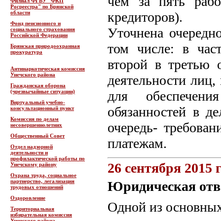
чем за пять раб
Филиал ФГБУ "ФКП
Росреестра" по Брянской
области
кредиторов).
Фонд пенсионного и
Уточнена очередно
социального страхования
Российской Федерации
том числе: в час
Брянская природоохранная
прокуратура
второй в третью 
Антинаркотическая комиссия
Унечского района
деятельности лиц
Гражданская оборона
(чрезвычайные ситуации)
для обеспечени
Виртуальный учебно-
обязанностей в де
консультационный пункт
Комиссия по делам
очередь- требова
несовершеннолетних
Общественный Совет
платежам.
Отдел надзорной
деятельности и
профилактической работы по
26 сентября 2015 
Унечскому району
Охрана труда, социальное
партнерство, легализация
Юридическая отве
трудовых отношений
Оздоровление
Одной из основных
Территориальная
избирательная комиссия
Унечского района