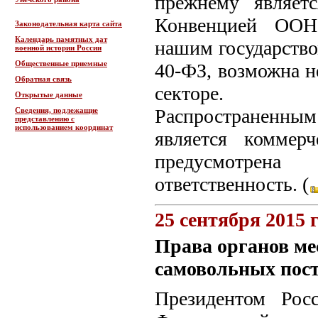
прежнему являетс
Конвенцией ООН 
Законодательная карта сайта
Календарь памятных дат
нашим государство
военной истории России
Общественные приемные
40-ФЗ, возможна не
Обратная связь
секторе.
Открытые данные
Распространенным 
Сведения, подлежащие
представлению с
использованием координат
является коммер
предусмотрен
ответственность. (
25 сентября 2015 
Права органов ме
самовольных пос
Президентом Рос