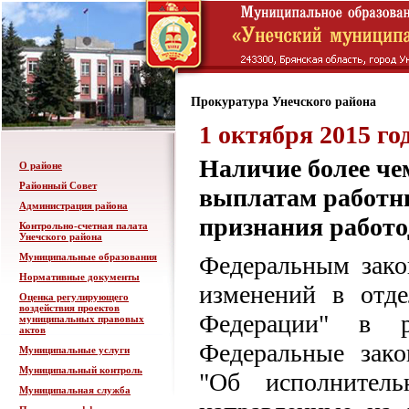
Прокуратура Унечского района
1 октября 2015 го
Наличие более че
О районе
Районный Совет
выплатам работни
Администрация района
признания работо
Контрольно-счетная палата
Унечского района
Муниципальные образования
Федеральным зако
Нормативные документы
изменений в отде
Оценка регулирующего
воздействия проектов
Федерации" в р
муниципальных правовых
актов
Федеральные зако
Муниципальные услуги
Муниципальный контроль
"Об исполнитель
Муниципальная служба