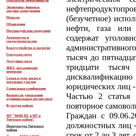
Показатели эффективности
нефтепродуктопров
Экономика, финансы,
закупки, конкуренция
(безучетное) испол
Новости
Объявления
нефти, газа или
Противодействие коррупции
содержат уголовн
Архитектура и
градостроительство
административного
Благоустройство и экология
Городская среда
тысяч до пятнадца
Доступная среда
тридцати тысяч
ЖКХ, пассажирские
перевозки
дисквалификацию 
Семья и дети, жильё и
земельные участки
юридических лиц - 
Социальная газификация
Частью 2 статья
Комитет по управлению
муниципальным имуществом
повторное самовол
Культура района
Граждан с 09.06.2
МУ "МФЦ ПГ и МУ в
Унечском районе"
должностных лиц -
Прокуратура Унечского
района
срок от 2 до 3 лет,