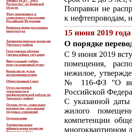
Филиал ФГБУ "ФКП
Росреестра" по Брянской
Поправки не расп
области
Фонд пенсионного и
к нефтепроводам, 
социального страхования
Российской Федерации
Брянская природоохранная
15 июня 2019 года
прокуратура
О порядке перево
Антинаркотическая комиссия
Унечского района
Гражданская оборона
С 9 июня 2019 вст
(чрезвычайные ситуации)
помещения, расп
Виртуальный учебно-
консультационный пункт
нежилое, утвержд
Комиссия по делам
несовершеннолетних
№ 116-ФЗ "О вн
Общественный Совет
Отдел надзорной
Российской Федера
деятельности и
профилактической работы по
Унечскому району
С указанной даты
Охрана труда, социальное
жилого помещен
партнерство, легализация
трудовых отношений
компетенции обще
Оздоровление
Территориальная
многоквартирном д
избирательная комиссия
Унечского района