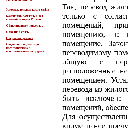
Так, перевод жил
Законодательная карта сайта
только с соглас
Календарь памятных дат
военной истории России
помещений, пр
Общественные приемные
помещению, на 
Обратная связь
Открытые данные
помещение. Зако
Сведения, подлежащие
представлению с
переводимому по
использованием координат
общую с пере
расположенные не
помещением. Устан
перевода из жило
быть исключена 
помещений, обесп
Для осуществлени
кроме ранее пред