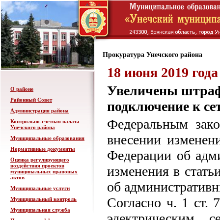
Прокуратура Унечского района
18 июня 2019 года
Увеличены штраф
О районе
Районный Совет
подключение к се
Администрация района
Федеральным зак
Контрольно-счетная палата
Унечского района
внесении изменени
Муниципальные образования
Нормативные документы
Федерации об адм
Оценка регулирующего
воздействия проектов
изменения в стать
муниципальных правовых
актов
об административ
Муниципальные услуги
Согласно ч. 1 ст.
Муниципальный контроль
Муниципальная служба
электрическим с