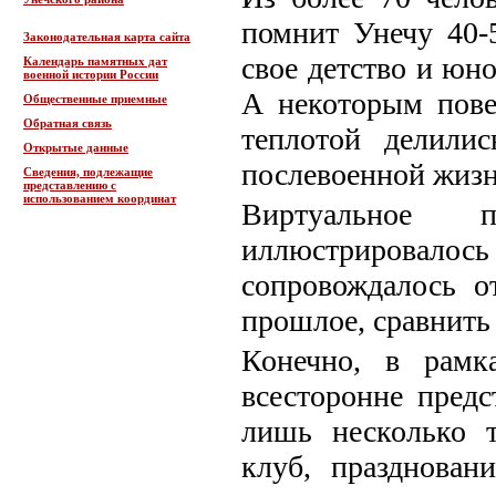
помнит Унечу 40-
Законодательная карта сайта
свое детство и юн
Календарь памятных дат
военной истории России
А некоторым пове
Общественные приемные
Обратная связь
теплотой делили
Открытые данные
послевоенной жизн
Сведения, подлежащие
представлению с
использованием координат
Виртуальное 
иллюстрировалос
сопровождалось о
прошлое, сравнить 
Конечно, в рамк
всесторонне пред
лишь несколько т
клуб, празднован