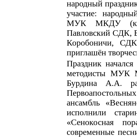
народный праздник
участие: народны
МУК МКДУ (клу
Павловский СДК, Бе
Коробоничи, СДК
приглашён творчес
Праздник начался
методисты МУК М
Бурдина А.А. р
Первоапостольны
ансамбль «Весня
исполнили стари
«Сенокосная по
современные песни