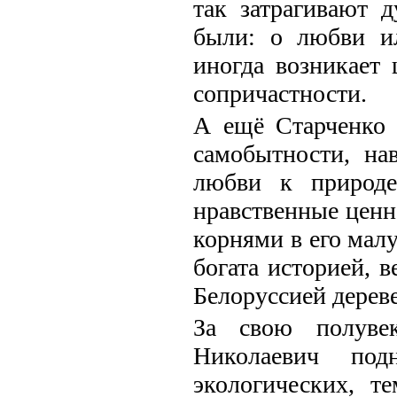
так затрагивают 
были: о любви ил
иногда возникает
сопричастности.
А ещё Старченко 
самобытности, на
любви к природе
нравственные ценн
корнями в его мал
богата историей, 
Белоруссией дерев
За свою полуве
Николаевич под
экологических, т