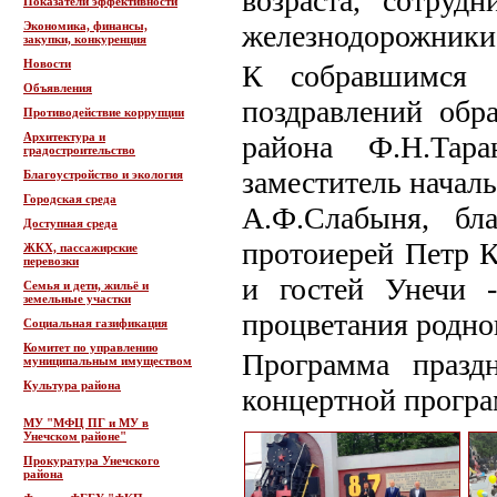
возраста, сотруд
Показатели эффективности
Экономика, финансы,
железнодорожники
закупки, конкуренция
Новости
К собравшимся 
Объявления
поздравлений обр
Противодействие коррупции
Архитектура и
района Ф.Н.Тара
градостроительство
заместитель нача
Благоустройство и экология
Городская среда
А.Ф.Слабыня, бл
Доступная среда
протоиерей Петр К
ЖКХ, пассажирские
перевозки
и гостей Унечи 
Семья и дети, жильё и
земельные участки
процветания родног
Социальная газификация
Комитет по управлению
Программа празд
муниципальным имуществом
Культура района
концертной прогр
МУ "МФЦ ПГ и МУ в
Унечском районе"
Прокуратура Унечского
района