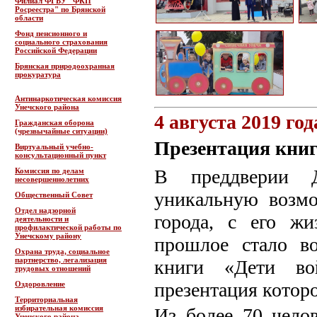
Филиал ФГБУ "ФКП
Росреестра" по Брянской
области
Фонд пенсионного и
социального страхования
Российской Федерации
Брянская природоохранная
прокуратура
Антинаркотическая комиссия
Унечского района
4 августа 2019 год
Гражданская оборона
(чрезвычайные ситуации)
Презентация кни
Виртуальный учебно-
консультационный пункт
В преддверии 
Комиссия по делам
несовершеннолетних
уникальную возмо
Общественный Совет
Отдел надзорной
города, с его жи
деятельности и
профилактической работы по
Унечскому району
прошлое стало в
Охрана труда, социальное
партнерство, легализация
книги «Дети во
трудовых отношений
презентация которо
Оздоровление
Территориальная
избирательная комиссия
Из более 70 чело
Унечского района