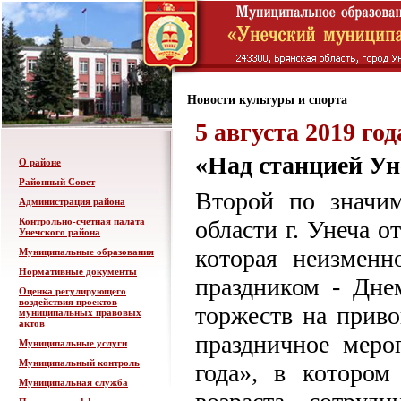
Новости культуры и спорта
5 августа 2019 год
«Над станцией Ун
О районе
Районный Совет
Второй по значи
Администрация района
Контрольно-счетная палата
области г. Унеча 
Унечского района
которая неизменн
Муниципальные образования
Нормативные документы
праздником - Дне
Оценка регулирующего
воздействия проектов
торжеств на прив
муниципальных правовых
актов
праздничное меро
Муниципальные услуги
Муниципальный контроль
года», в котором
Муниципальная служба