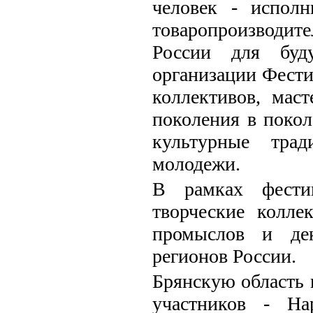
человек - исполн
товаропроизводи
России для буд
организации Фестив
коллективов, мас
поколения в покол
культурные трад
молодежи.
В рамках фестив
творческие колле
промыслов и дек
регионов России.
Брянскую область п
участников - На