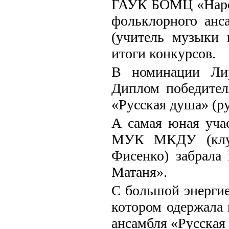
ГАУК БОМЦ «Народ
фольклорного а
(учитель музыки 
итоги конкурсов.
В номинации Лир
Диплом победител
«Русская душа» (ру
А самая юная уча
МУК МКДУ (клуб
Фисенко) забрала
Матаня».
С большой энергие
котором одержала 
ансамбля «Русская