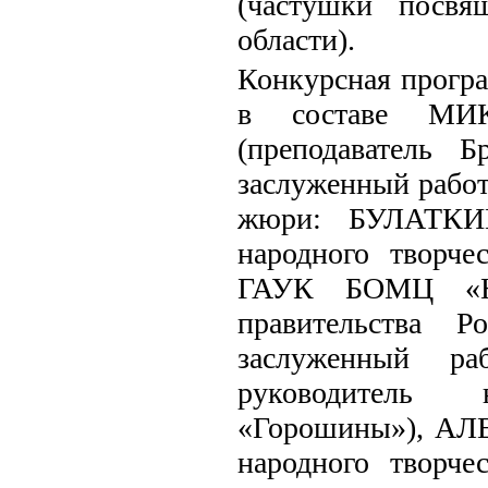
(частушки посвя
области).
Конкурсная програ
в составе МИ
(преподаватель Б
заслуженный работ
жюри: БУЛАТКИН
народного творче
ГАУК БОМЦ «Нар
правительства Р
заслуженный ра
руководитель 
«Горошины»), АЛ
народного творче