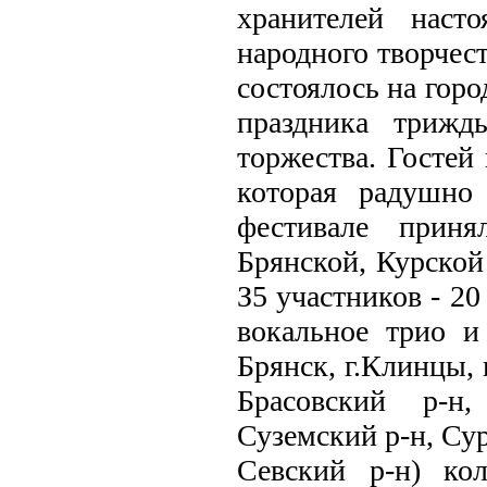
хранителей наст
народного творчес
состоялось на гор
праздника трижд
торжества. Гостей
которая радушно 
фестивале приня
Брянской, Курской 
З5 участников - 20
вокальное трио и
Брянск, г.Клинцы, г
Брасовский р-н,
Суземский р-н, Су
Севский р-н) кол